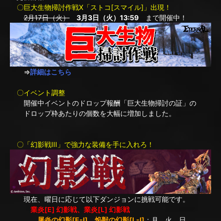
〇巨大生物掃討作戦X「ストコ[スマイル]」出現！
2月17日（火）
3月3日（火）13:59
まで開催中！
⇒
詳細はこちら
〇イベント調整
開催中イベントのドロップ報酬「巨大生物掃討の証」の
ドロップ枠あたりの個数を大幅に増加しました。
〇「幻影戦III」で強力な装備を手に入れろ！
現在、曜日に応じて以下ダンジョンに挑戦可能です。
業炎[E] 幻影戦、業炎[L] 幻影戦
屠炎の幻影[E-I]、焔獣の幻影[L-I]
：月、火、日