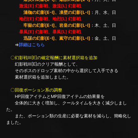
激流[E] 幻影戦、激流[L] 幻影戦
漣枷の幻影[E-I]、凍壁の幻影[L-I]
：月、水、日
地烈[E] 幻影戦、地烈[L] 幻影戦
牢嶽の幻影[E-I]、岩皇の幻影[L-I]
：木、土、日
暴風[E] 幻影戦、暴風[L] 幻影戦
迅謀の幻影[E-I]、嵐守の幻影[L-I]
：金、土、日
⇒
詳細はこちら
〇幻影戦III[E]の確定報酬に素材選択箱を追加
幻影戦III[E]のクリア報酬として、
そのボスのドロップ素材の中から選択して入手できる
素材選択箱を追加しました。
〇回復ポーション系の調整
HP回復アイテムとMP回復アイテムの効果量を
全体的に大きく増加し、クールタイムを大きく減少しまし
た。
また、ポーション類の生産に必要な素材を減らし、簡略化し
ました。