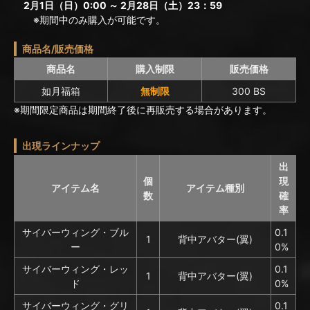
2月1日（日）0:00 ～ 2月28日（土）23：59
※期間中のみ購入が可能です。
商品名/販売価格
商品名
購入制限
販売価格
如月福箱
無制限
300 BS
※期間限定商品は期間終了後に再販売する場合があります。
出現ラインナップ
出
個
現
アイテム名
アイテム種別
数
確
率
サイバーウィング・ブル
0.1
1
背中アバター(翼)
ー
0%
サイバーウィング・レッ
0.1
1
背中アバター(翼)
ド
0%
サイバーウィング・グリ
0.1