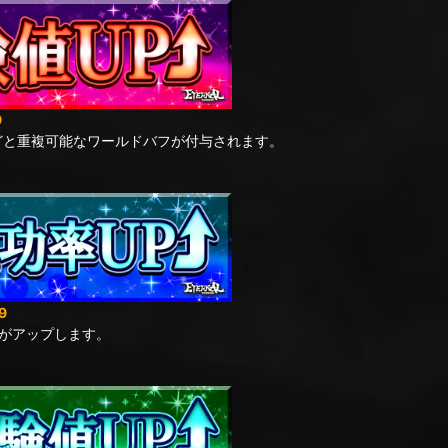
9
どと重複可能なワールドバフが付与されます。
9
がアップします。