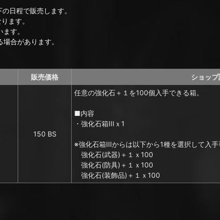
下の日程で販売します。
なります。
います。
る場合があります。
販売価格
ショップ
任意の強化石＋１を100個入手できる箱。
■内容
・強化石箱IIIｘ1
ト
150 BS
※強化石箱IIIからは以下から1種を選択して入
強化石(武器)＋１ｘ100
強化石(防具)＋１ｘ100
強化石(装飾品)＋１ｘ100