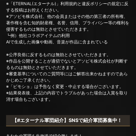
※「ETERNAL(エターナル)」利用規約と違反ポリシーの規定に反
する投稿はお控えください。
※アソビモ株式会社、他の会員またはその他の第三者の所有権、
著作権を含む知的財産権、名誉、信用、プライバシー等の権利を
侵害するものは無効とさせていただきます。
┗例）他社コラボアイテムの利用
AIで生成した画像や動画、音楽が作品に含まれている
※公序良俗に反するものは無効とさせていただきます。
※作品を公開することが適切でないとアソビモ株式会社が判断す
るものは無効とさせていただきます。
※審査基準についてのご質問等にはご解答出来かねますのであら
かじめご了承ください。
※「ビモショ」は予告なく変更・中止する場合がございます。
※結果発表後、上記の内容でトラブルがあった場合は入賞を取り
消す場合もございます。
【#エターナル軍団紹介】SNSで紹介軍団募集中！
あなたの軍団を生放送で紹介致します！