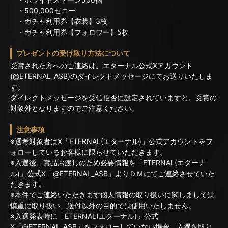
・500,000ゼニー
・ガチャ利用券【衣装】3枚
・ガチャ利用券【フォロワー】5枚
プレゼントの受け取り方法について
受賞された方へのご連絡は、エターナル公式Xアカウント
(@ETERNAL_ASB)のダイレクトメッセージにてお送りいたしま
す。
ダイレクトメッセージを受信拒否に設定されていますと、受賞の
対象外となりますのでご注意ください。
注意事項
※選考対象者はX「ETERNAL(エターナル)」公式アカウントをフ
ォローしているお客様に限らせていただきます。
※入選後、賞品お渡しのため必要情報を「ETERNAL(エターナ
ル)」公式X「@ETERNAL_ASB」よりＤＭにてご連絡させていた
だきます。
※本件でご連絡いただきます個人情報の取り扱いに関しましては
慎重に取り扱い、送付以外の目的では使用いたしません。
※入選発表時に「ETERNAL(エターナル)」公式
X「@ETERNAL_ASB」をフォローしていない場合、入選を取り