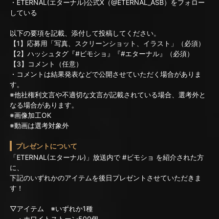
・ETERNAL(エターナル)公式X（@ETERNAL_ASB）をフォロー
している
以下の要項を記載、添付して投稿してください。
【1】応募用「写真、スクリーンショット、イラスト」（必須）
【2】ハッシュタグ『#ビモショ』『#エターナル』（必須）
【3】コメント（任意）
・コメントは結果発表などで公開させていただく場合がありま
す。
※他社権利文言や不適切な文言が記載されている場合、選考外と
なる場合があります。
※画像加工OK
※動画は選考対象外
プレゼントについて
「ETERNAL(エターナル)」放送内で #ビモショ を紹介された方
に、
下記のいずれかのアイテムを後日プレゼントさせていただきま
す！
▽アイテム ※いずれか1種
・ホワイトストーン500個