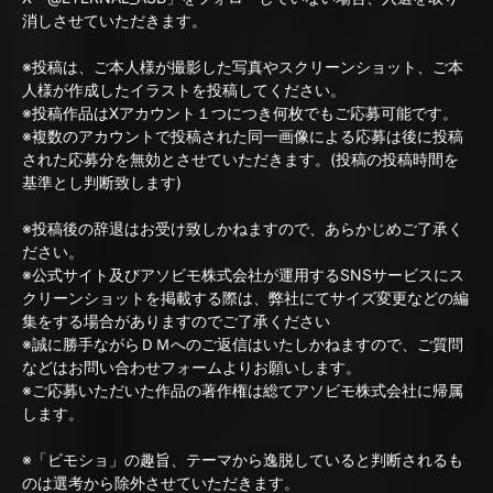
消しさせていただきます。
※投稿は、ご本人様が撮影した写真やスクリーンショット、ご本
人様が作成したイラストを投稿してください。
※投稿作品はXアカウント１つにつき何枚でもご応募可能です。
※複数のアカウントで投稿された同一画像による応募は後に投稿
された応募分を無効とさせていただきます。(投稿の投稿時間を
基準とし判断致します)
※投稿後の辞退はお受け致しかねますので、あらかじめご了承く
ださい。
※公式サイト及びアソビモ株式会社が運用するSNSサービスにス
クリーンショットを掲載する際は、弊社にてサイズ変更などの編
集をする場合がありますのでご了承ください
※誠に勝手ながらＤＭへのご返信はいたしかねますので、ご質問
などはお問い合わせフォームよりお願いします。
※ご応募いただいた作品の著作権は総てアソビモ株式会社に帰属
します。
※「ビモショ」の趣旨、テーマから逸脱していると判断されるも
のは選考から除外させていただきます。