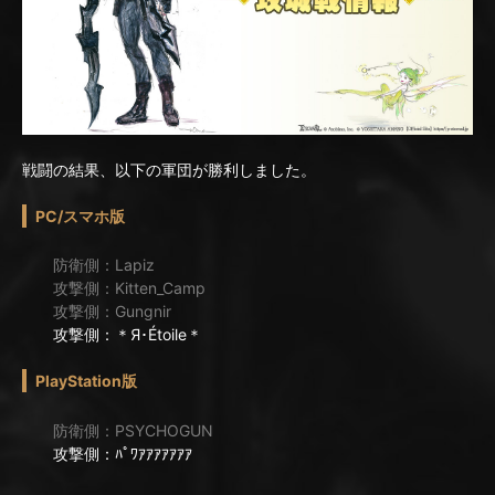
戦闘の結果、以下の軍団が勝利しました。
PC/スマホ版
防衛側：Lapiz
攻撃側：Kitten_Camp
攻撃側：Gungnir
攻撃側：＊Я･Étoile＊
PlayStation版
防衛側：PSYCHOGUN
攻撃側：ﾊﾟﾜｱｱｱｱｱｱｱ