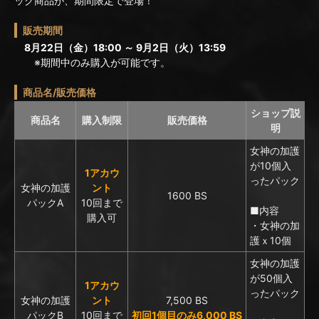
ック商品が、期間限定で登場！
販売期間
8月22日（金）18:00 ～ 9月2日（火）13:59
※期間中のみ購入が可能です。
商品名/販売価格
ショップ説
商品名
購入制限
販売価格
明
女神の加護
が10個入
1アカウ
ったパック
女神の加護
ント
1600 BS
パックA
10回まで
■内容
購入可
・女神の加
護ｘ10個
女神の加護
が50個入
1アカウ
ったパック
女神の加護
ント
7,500 BS
パックB
10回まで
初回1個目のみ6,000 BS