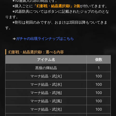
※10連購入のみの商品です。
※購入ごとに
「幻影戦・結晶選択箱I」2個
が付いてきます。
※武器防具についてはボタンに記載されたジョブのものとな
ります。
※割引は初回のみですが、おまけは2回目以降もついてきま
す。
⇒
ガチャの出現ラインナップはこちら
幻影戦・結晶選択箱I：選べる内容
アイテム名
個数
黒狼の輝結晶
1
マーナ結晶・武[火]
100
マーナ結晶・武[水]
100
マーナ結晶・武[地]
100
マーナ結晶・武[風]
100
マーナ結晶・武[光]
100