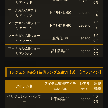
リアヘッド
0%
マーナガルムIIウォー
6.0
上半身防具/80
Legend
リアトップ
0%
マーナガルムIIウォー
6.0
下半身防具/80
Legend
リアボトム
0%
マーナガルムIIウォー
6.0
腕防具/80
Legend
リアアーム
0%
マーナガルムIIウォー
6.0
背中防具/80
Legend
リアバック
0%
[レジェンド確定] 装備ランダム箱VI【B】【パラディン】
アイテム種別/アイテ
レアリ
出現
アイテム名
ムレベル
ティ
確率
ベリジェレントハンマ
1.0
片手鈍器/80
Legend
ー
0%