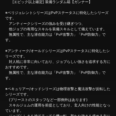
[エピック以上確定] 装備ランダム箱【ガンナー】
※ベリジェレントシリーズはPvPステータスに特化したシリーズ
です。
アンティークシリーズの強みを受け継ぎつつ、
他ジョブの有用なスキルを装備スキルとして備えています。
無属性で、主な潜在能力は「PvP攻撃力」「PvP防御力」で
す。
※アンティーク/オールドシリーズはPvPステータスに特化したシ
リーズです。
対人戦に非常に向いており、ジョブらしい強さを追求する方に
おすすめです。
無属性で、主な潜在能力は「PvP攻撃力」「PvP防御力」で
す。
※ペキュリアー/オッドシリーズは物理攻撃と魔法攻撃が反転した
シリーズです。
(プリーストのスタッフなど一部例外はあります)
スキルジェムの運用を前提としており、玄人向けの性能となっ
ています。
ジョブらしさを捨て去って心機一転、新たな強さを求める方に