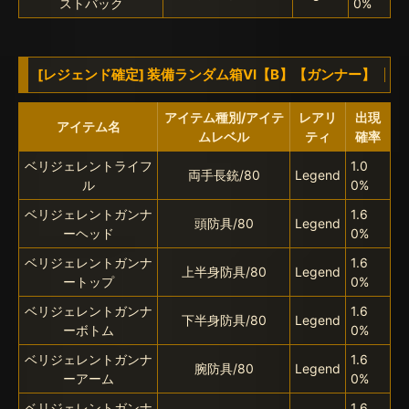
ストバック
0%
[レジェンド確定] 装備ランダム箱VI【B】【ガンナー】
アイテム種別/アイテ
レアリ
出現
アイテム名
ムレベル
ティ
確率
ベリジェレントライフ
1.0
両手長銃/80
Legend
ル
0%
ベリジェレントガンナ
1.6
頭防具/80
Legend
ーヘッド
0%
ベリジェレントガンナ
1.6
上半身防具/80
Legend
ートップ
0%
ベリジェレントガンナ
1.6
下半身防具/80
Legend
ーボトム
0%
ベリジェレントガンナ
1.6
腕防具/80
Legend
ーアーム
0%
ベリジェレントガンナ
1.6