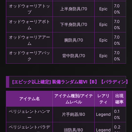
オッドウォーリアトッ
7.0
上半身防具/70
Epic
プ
0%
オッドウォーリアボト
7.0
下半身防具/70
Epic
ム
0%
オッドウォーリアアー
7.0
腕防具/70
Epic
ム
0%
オッドウォーリアバッ
7.0
背中防具/70
Epic
ク
0%
[エピック以上確定] 装備ランダム箱VI【B】【パラディン】
アイテム種別/アイテ
レアリ
出現
アイテム名
ムレベル
ティ
確率
ベリジェレントハンマ
0.1
片手鈍器/80
Legend
ー
0%
ベリジェレントパラデ
0.2
頭防具/80
Legend