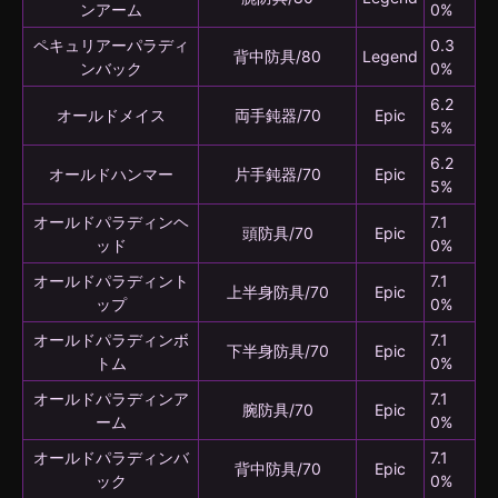
ンアーム
0%
ペキュリアーパラディ
0.3
背中防具/80
Legend
ンバック
0%
6.2
オールドメイス
両手鈍器/70
Epic
5%
6.2
オールドハンマー
片手鈍器/70
Epic
5%
オールドパラディンヘ
7.1
頭防具/70
Epic
ッド
0%
オールドパラディント
7.1
上半身防具/70
Epic
ップ
0%
オールドパラディンボ
7.1
下半身防具/70
Epic
トム
0%
オールドパラディンア
7.1
腕防具/70
Epic
ーム
0%
オールドパラディンバ
7.1
背中防具/70
Epic
ック
0%