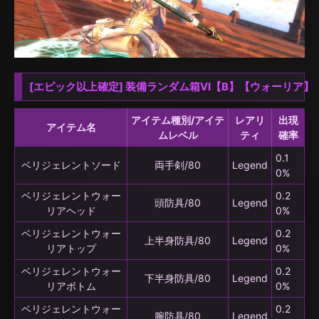
[エピック以上確定] 装備ランダム箱VI【B】【ウォーリア】
アイテム種別/アイテ
レアリ
出現
アイテム名
ムレベル
ティ
確率
0.1
ベリジェレントソード
両手剣/80
Legend
0%
ベリジェレントウォー
0.2
頭防具/80
Legend
リアヘッド
0%
ベリジェレントウォー
0.2
上半身防具/80
Legend
リアトップ
0%
ベリジェレントウォー
0.2
下半身防具/80
Legend
リアボトム
0%
ベリジェレントウォー
0.2
腕防具/80
Legend