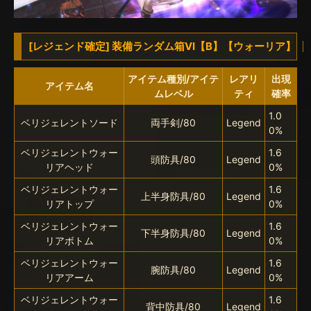
[レジェンド確定] 装備ランダム箱VI【B】【ウォーリア】
アイテム種別/アイテ
レアリ
出現
アイテム名
ムレベル
ティ
確率
1.0
ベリジェレントソード
両手剣/80
Legend
0%
ベリジェレントウォー
1.6
頭防具/80
Legend
リアヘッド
0%
ベリジェレントウォー
1.6
上半身防具/80
Legend
リアトップ
0%
ベリジェレントウォー
1.6
下半身防具/80
Legend
リアボトム
0%
ベリジェレントウォー
1.6
腕防具/80
Legend
リアアーム
0%
ベリジェレントウォー
1.6
背中防具/80
Legend