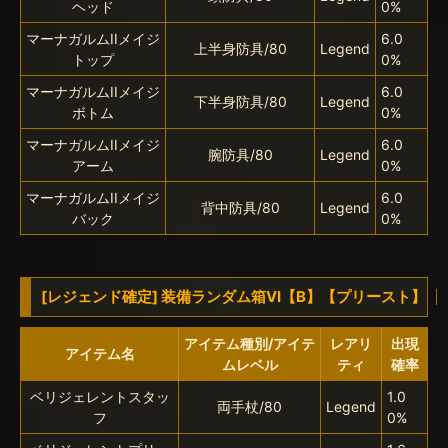
ヘッド
0%
マーナガルムIIメイジ
6.0
上半身防具/80
Legend
トップ
0%
マーナガルムIIメイジ
6.0
下半身防具/80
Legend
ボトム
0%
マーナガルムIIメイジ
6.0
腕防具/80
Legend
アーム
0%
マーナガルムIIメイジ
6.0
背中防具/80
Legend
バック
0%
[レジェンド確定] 装備ランダム箱VI【B】【プリースト】
アイテム種別/アイテ
レアリ
出現
アイテム名
ムレベル
ティ
確率
ベリジェレントスタッ
1.0
両手杖/80
Legend
フ
0%