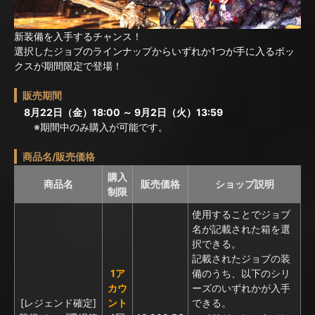
新装備を入手するチャンス！
選択したジョブのラインナップからいずれか1つが手に入るボッ
クスが期間限定で登場！
販売期間
8月22日（金）18:00 ～ 9月2日（火）13:59
※期間中のみ購入が可能です。
商品名/販売価格
購入
商品名
販売価格
ショップ説明
制限
使用することでジョブ
名が記載された箱を選
択できる。
記載されたジョブの装
1ア
備のうち、以下のシリ
カウ
ーズのいずれかが入手
[レジェンド確定]
ント
できる。