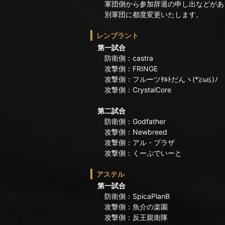
軍団側から参加辞退の申し出などがあ
別軍団に都度変更いたします。
レンブラント
第一試合
防衛側：castra
攻撃側：FRINGE
攻撃側：フルーツﾀﾙﾄだんヽ(*≧ω≦)ﾉ
攻撃側：CrystalCore
第二試合
防衛側：Godfather
攻撃側：Newbreed
攻撃側：アル・プラザ
攻撃側：くーぷでいーと
アステル
第一試合
防衛側：SpicaPlanB
攻撃側：魚介の楽園
攻撃側：反王親衛隊