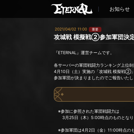
お知らせ
2021/04/02 11:00
重要
攻城戦 模擬戦②参加軍団決
『ETERNAL』運営チームです。
各サーバーの軍団戦闘力ランキング上位8
4月10日（土）実施の「攻城戦 模擬戦②
参加軍団が決まりましたのでご報告いたし
※参加に参照された軍団戦闘力は
3月25日（木）5:00時点のものとな
※参加軍団は4月2日（金）11:00時点の