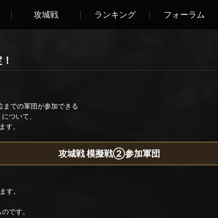
攻城戦
ランキング
フォーラム
定！
位までの軍団が参加できる
」について、
ます。
攻城戦 模擬戦②参加軍団
ります。
ものです。