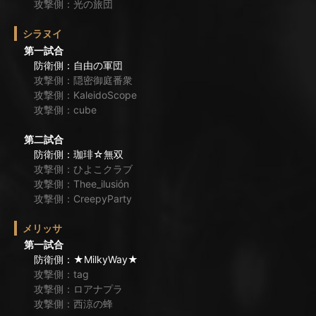
攻撃側：光の旅団
シラヌイ
第一試合
防衛側：自由の軍団
攻撃側：隠密御庭番衆
攻撃側：KaleidoScope
攻撃側：cube
第二試合
防衛側：珈琲☆無双
攻撃側：ひよこクラブ
攻撃側：Thee_ilusión
攻撃側：CreepyParty
メリッサ
第一試合
防衛側：★MilkyWay★
攻撃側：tag
攻撃側：ロアナプラ
攻撃側：西涼の蜂