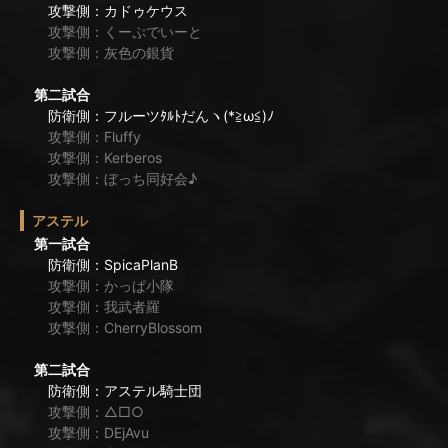
攻撃側：カドゥケウス
攻撃側：くーぷでいーと
攻撃側：灰色の銀貨
第二試合
防衛側：フルーツﾀﾙﾄだんヽ(*≧ω≦)ﾉ
攻撃側：Fluffy
攻撃側：Kerberos
攻撃側：ぼっち同好会♪
アステル
第一試合
防衛側：SpicaPlanB
攻撃側：かっぱ小隊
攻撃側：我武者羅
攻撃側：CherryBlossom
第二試合
防衛側：アステル騎士団
攻撃側：△□○
攻撃側：DEjAvu