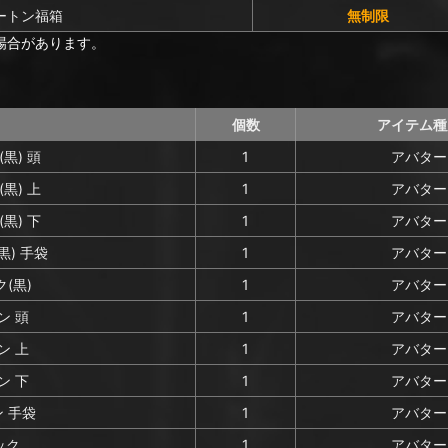
ートン福箱
無制限
場合があります。
個数
アイテム種
黒) 頭
1
アバター
黒) 上
1
アバター
黒) 下
1
アバター
) 手袋
1
アバター
(黒)
1
アバター
ン 頭
1
アバター
ン 上
1
アバター
ン 下
1
アバター
 手袋
1
アバター
ック
1
アバター