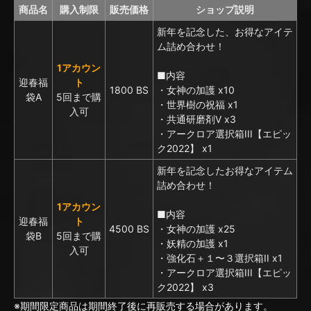
商品名
購入制限
販売価格
ショップ説明
新年を記念した、お得なアイテ
ム詰め合わせ！
1アカウン
■内容
迎春福
ト
1800 BS
・女神の加護 x10
袋A
5回まで購
・世界樹の祝福 x1
入可
・共通研磨剤V x3
・アークロア選択箱III【エピッ
ク2022】 x1
新年を記念したお得なアイテム
詰め合わせ！
1アカウン
■内容
迎春福
ト
4500 BS
・女神の加護 x25
袋B
5回まで購
・妖精の加護 x1
入可
・強化石＋１〜３選択箱II x1
・アークロア選択箱III【エピッ
ク2022】 x3
※期間限定商品は期間終了後に再販売する場合があります。