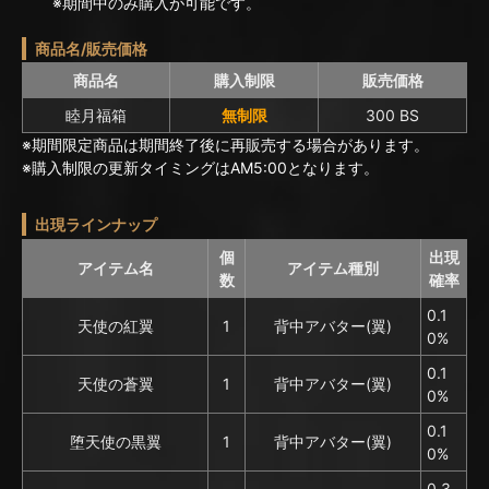
※期間中のみ購入が可能です。
商品名/販売価格
商品名
購入制限
販売価格
睦月福箱
無制限
300 BS
※期間限定商品は期間終了後に再販売する場合があります。
※購入制限の更新タイミングはAM5:00となります。
出現ラインナップ
個
出現
アイテム名
アイテム種別
数
確率
0.1
天使の紅翼
1
背中アバター(翼)
0%
0.1
天使の蒼翼
1
背中アバター(翼)
0%
0.1
堕天使の黒翼
1
背中アバター(翼)
0%
0.3