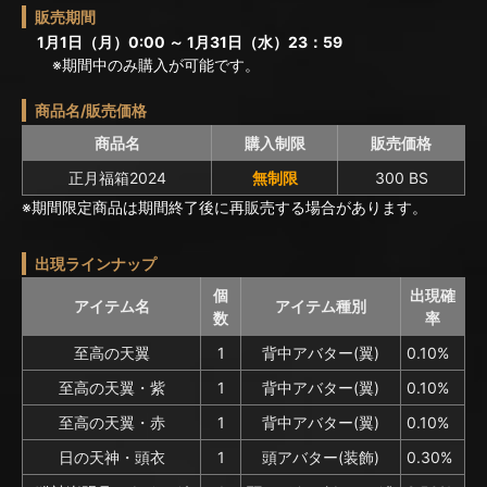
販売期間
1月1日（月）0:00 ～ 1月31日（水）23：59
※期間中のみ購入が可能です。
商品名/販売価格
商品名
購入制限
販売価格
正月福箱2024
無制限
300 BS
※期間限定商品は期間終了後に再販売する場合があります。
出現ラインナップ
個
出現確
アイテム名
アイテム種別
数
率
至高の天翼
1
背中アバター(翼)
0.10%
至高の天翼・紫
1
背中アバター(翼)
0.10%
至高の天翼・赤
1
背中アバター(翼)
0.10%
日の天神・頭衣
1
頭アバター(装飾)
0.30%