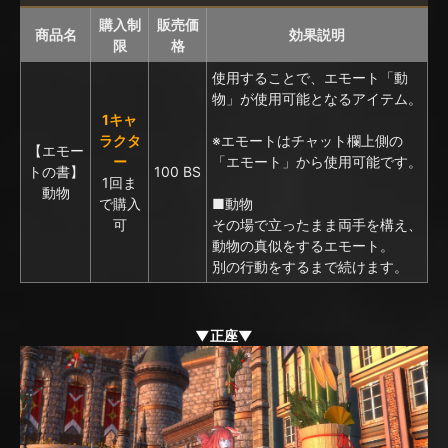
購入制
販売価
商品名
効果説明
限
格
使用することで、エモート「動
物」が使用可能となるアイテム。
1キャ
ラクタ
※エモートはチャット欄上側の
【エモー
ー
「エモート」から使用可能です。
トの書】
100 BS
1回ま
動物
で購入
■動物
可
その場で立ったまま両手を構え、
動物の真似をするエモート。
別の行動をするまで続けます。
▼正座▼