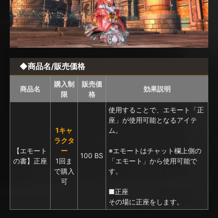
◆商品名/販売価格
購入制
販売価
商品名
効果説明
限
格
使用することで、エモート「正
座」が使用可能となるアイテ
1キャ
ム。
ラクタ
【エモート
ー
※エモートはチャット欄上側の
100 BS
の書】正座
1回ま
「エモート」から使用可能で
で購入
す。
可
■正座
その場に正座をします。