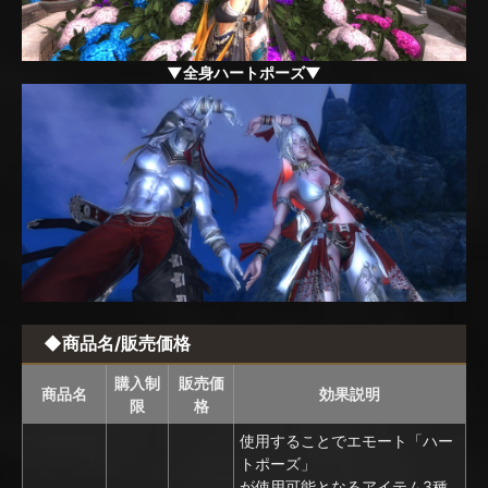
▼全身ハートポーズ▼
◆商品名/販売価格
購入制
販売価
商品名
効果説明
限
格
使用することでエモート「ハー
トポーズ」
が使用可能となるアイテム3種