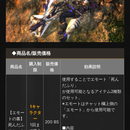
◆商品名/販売価格
購入制
販売価
商品名
効果説明
限
格
使用することでエモート「死ん
だふり」
が使用可能となるアイテム2種類
のセット。
※エモートはチャット欄上側の
1キャ
「エモート」から使用可能で
【エモー
ラクタ
す。
トの書】
ー
200 BS
死んだふ
1回ま
■内容