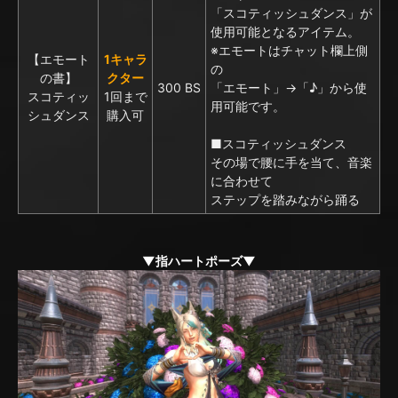
「スコティッシュダンス」が
使用可能となるアイテム。
※エモートはチャット欄上側
【エモート
1キャラ
の
の書】
クター
300 BS
「エモート」→「♪」から使
スコティッ
1回まで
用可能です。
シュダンス
購入可
■スコティッシュダンス
その場で腰に手を当て、音楽
に合わせて
ステップを踏みながら踊る
▼指ハートポーズ▼