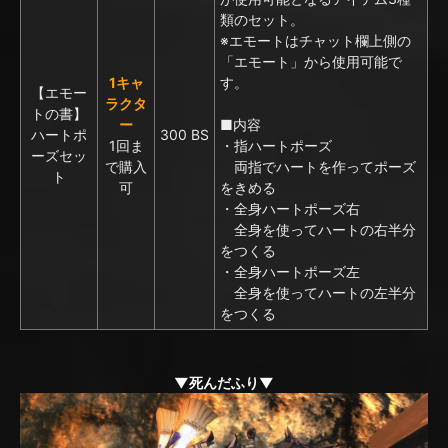
類のセット。
※エモートはチャット欄上側の
「エモート」から使用可能で
1キャ
す。
【エモー
ラクタ
トの書】
ー
■内容
ハートポ
300 BS
1回ま
・指ハートポーズ
ーズセッ
で購入
両指でハートを作ってポーズ
ト
可
をきめる
・全身ハートポーズ右
全身を使ってハートの右半分
をつくる
・全身ハートポーズ左
全身を使ってハートの左半分
をつくる
▼死んだふり▼