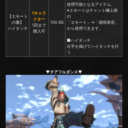
使用可能となるアイテム。
※エモートはチャット欄上側
1キャラ
【エモート
の
クター
の書】
100 BS
「エモート」→「感情表現」
1回まで
ハイタッチ
から使用できます。
購入可
■ハイタッチ
左手を掲げてハイタッチを行
う
▼チアフルダンス▼