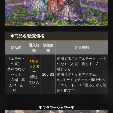
◆商品名/販売価格
購入制
販売価
商品名
効果説明
限
格
【エモート
使用することでエモート「手を
1キャ
の書】
つなぐ（右端、真ん中、左
ラクタ
手をつなぐ
端）」が
ー
セット
200 BS
使用可能となるアイテム。
1回ま
（右端、真
※エモートはチャット欄上側の
で購入
ん中、左
「エモート」→「座る」から使
可
端）
用可能です。
▼フラワーシャワー▼