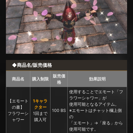
◆商品名/販売価格
販売価
商品名
購入制限
効果説明
格
使用することでエモート「フ
ラワーシャワー」が
【エモート
1キャラ
使用可能となるアイテム。
の書】
クター
100 BS
※エモートはチャット欄上側
フラワーシ
1回まで
の
ャワー
購入可
「エモート」→「座る」から
使用可能です。