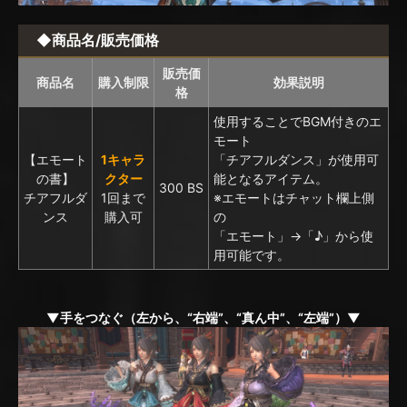
◆商品名/販売価格
販売価
商品名
購入制限
効果説明
格
使用することでBGM付きのエ
モート
【エモート
1キャラ
「チアフルダンス」が使用可
の書】
クター
能となるアイテム。
300 BS
チアフルダ
1回まで
※エモートはチャット欄上側
ンス
購入可
の
「エモート」→「♪」から使
用可能です。
▼手をつなぐ（左から、“右端”、“真ん中”、“左端”）▼