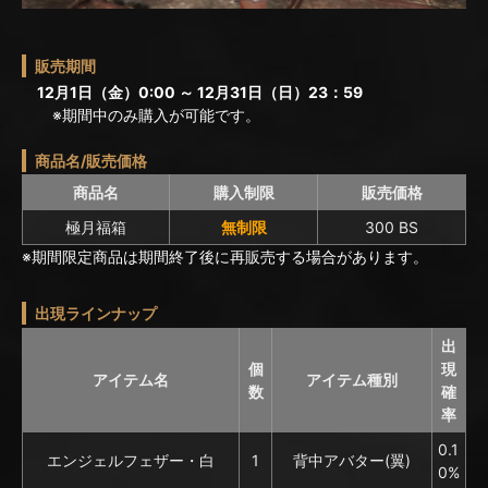
販売期間
12月1日（金）0:00 ～ 12月31日（日）23：59
※期間中のみ購入が可能です。
商品名/販売価格
商品名
購入制限
販売価格
極月福箱
無制限
300 BS
※期間限定商品は期間終了後に再販売する場合があります。
出現ラインナップ
出
個
現
アイテム名
アイテム種別
数
確
率
0.1
エンジェルフェザー・白
1
背中アバター(翼)
0%