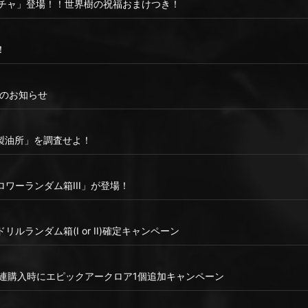
ガチャ」登場！！世界樹の祝福おまけつき！
！
ナンスのお知らせ
製油所」を調査せよ！
ロワーランダム箱III」が登場！
ルランダム箱(I or II)確定キャンペーン
10連購入時にエピックアークロア1個追加キャンペーン