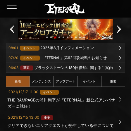
08/01
2026年8月インフォメーション
イベント
07/20
「ETERNAL」第62回攻城戦のお知らせ
イベント
06/08
ブラックストーンの180日償却に関するご案内
重要
新着
メンテナンス
アップデート
イベント
重要
2021/12/17 11:00
イベント
THE RAMPAGEの浦川翔平が『ETERNAL』新公式アンバサ
ダーに就任！
2021/12/15 13:00
重要
クリアできないエリアクエストが発生している件について