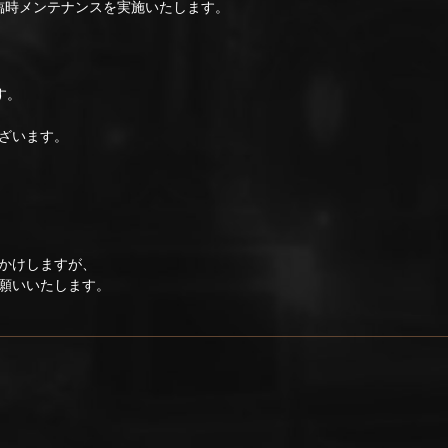
で臨時メンテナンスを実施いたします。
す。
ざいます。
かけしますが、
願いいたします。