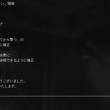
ーン」開催
了
てから撃つ」の
に修正
る際に
詠唱できるように修正
うございました。
いたします。