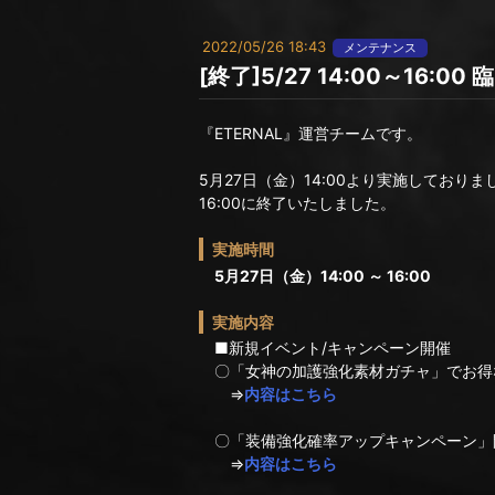
2022/05/26 18:43
メンテナンス
[終了]5/27 14:00～16
『ETERNAL』運営チームです。
5月27日（金）14:00より実施しており
16:00に終了いたしました。
実施時間
5月27日（金）14:00 ～ 16:00
実施内容
■新規イベント/キャンペーン開催
〇「女神の加護強化素材ガチャ」でお得
⇒
内容はこちら
〇「装備強化確率アップキャンペーン」
⇒
内容はこちら