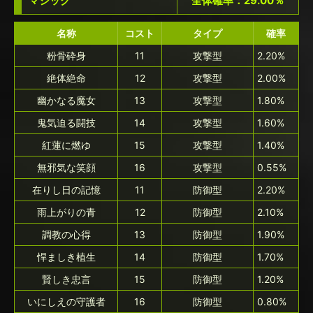
マジック
全体確率：29.00％
名称
コスト
タイプ
確率
粉骨砕身
11
攻撃型
2.20%
絶体絶命
12
攻撃型
2.00%
幽かなる魔女
13
攻撃型
1.80%
鬼気迫る闘技
14
攻撃型
1.60%
紅蓮に燃ゆ
15
攻撃型
1.40%
無邪気な笑顔
16
攻撃型
0.55%
在りし日の記憶
11
防御型
2.20%
雨上がりの青
12
防御型
2.10%
調教の心得
13
防御型
1.90%
悍ましき植生
14
防御型
1.70%
賢しき忠言
15
防御型
1.20%
いにしえの守護者
16
防御型
0.80%