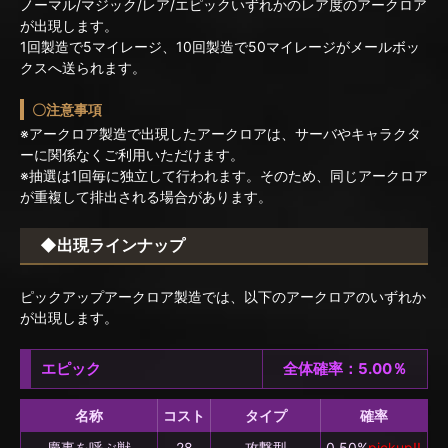
ノーマル/マジック/レア/エピックいずれかのレア度のアークロア
が出現します。
1回製造で5マイレージ、10回製造で50マイレージがメールボッ
クスへ送られます。
〇注意事項
※アークロア製造で出現したアークロアは、サーバやキャラクタ
ーに関係なくご利用いただけます。
※抽選は1回毎に独立して行われます。そのため、同じアークロア
が重複して排出される場合があります。
◆出現ラインナップ
ピックアップアークロア製造では、以下のアークロアのいずれか
が出現します。
エピック
全体確率：5.00％
名称
コスト
タイプ
確率
慶事を呼ぶ獣
28
攻撃型
0.50%
pickup!!