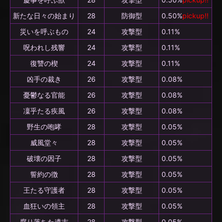
新たな日々の始まり
28
防御型
0.50%
pickup!!
災いを呼ぶもの
24
攻撃型
0.11%
呪われし残響
24
攻撃型
0.11%
復讐の楔
24
攻撃型
0.11%
凶手の裁き
26
攻撃型
0.08%
憂鬱なる官能
26
攻撃型
0.08%
凜乎たる疾風
26
攻撃型
0.08%
野生の咆哮
28
攻撃型
0.05%
威風堂々
28
攻撃型
0.05%
破壊の因子
28
攻撃型
0.05%
誓約の徴
28
攻撃型
0.05%
王たる守護者
28
攻撃型
0.05%
血狂いの領主
28
攻撃型
0.05%
腐り落ちた遺志
28
攻撃型
0.05%