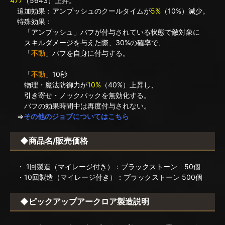
477
（5643）上昇。
追加効果：アンブッシュのクールタイムが
5%
（10%）減少。
特殊効果：
「アンブッシュ」バフが付与されている状態で敵対象に
スキルダメージを与えた際、30%の確率で、
「
不動
」バフを自身に付与する。
「
不動
」10秒
物理・魔法防御力が
10%
（40%）上昇し、
引き寄せ・ノックバックを無効化する。
バフの効果時間中は再度付与されない。
⇒
その他のジョブについてはこちら
◆商品名/販売価格
・ 1回製造（マイレージ付き）：ブラックストーン 50個
・10回製造（マイレージ付き）：ブラックストーン 500個
◆ピックアップアークロア製造説明