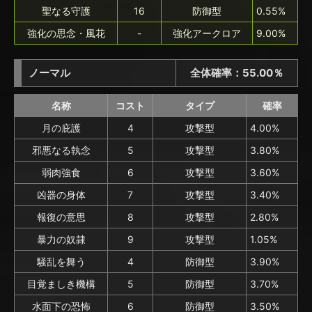
聖なる守護
16
防御型
0.55%
強化の思念・風花
-
強化アークロア
9.00%
ノーマル
全体確率：55.00％
名称
コスト
タイプ
確率
月の庇護
4
攻撃型
4.00%
邪悪なる執念
5
攻撃型
3.80%
弱肉強食
6
攻撃型
3.60%
凶器の身体
7
攻撃型
3.40%
報復の意思
8
攻撃型
2.80%
暴力の奴隷
9
攻撃型
1.05%
騒乱を舞う
4
防御型
3.90%
目覚ましき機構
5
防御型
3.70%
水面下の恐怖
6
防御型
3.50%