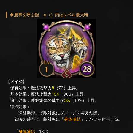
◆慶事を呼ぶ獣 ※（）内はレベル最大時
【メイジ】
保有効果：魔法攻撃力
8
（73）上昇。
基本効果：魔法攻撃力
104
（906）上昇。
追加効果：凍結爆弾の威力が
5%
（10%）上昇。
特殊効果：
「凍結爆弾」で敵対象にダメージを与えた際、
20%の確率で、敵対象に「
身体凍結
」デバフを付与する。
「
身体凍結
」13秒