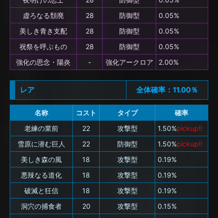
虚ろなる頽廃
28
防御型
0.05%
美しき青き支配
28
防御型
0.05%
祝祭を呼ぶもの
28
防御型
0.05%
強化の思念・陽炎
-
強化アークロア
2.00%
レア
全体確率：11.00％
名称
コスト
タイプ
確率
老練の業前
22
攻撃型
1.50%
pickup!!
雪原に潜む巨人
22
防御型
1.50%
pickup!!
美しき森の風
18
攻撃型
0.19%
悪辣なる道化
18
攻撃型
0.19%
破滅と狂信
18
攻撃型
0.19%
洞穴の捕食者
20
攻撃型
0.15%