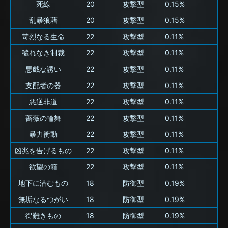
死線
20
攻撃型
0.15%
乱暴狼藉
20
攻撃型
0.15%
苛烈なる生命
22
攻撃型
0.11%
穢れなき制裁
22
攻撃型
0.11%
悪戯な誘い
22
攻撃型
0.11%
支配者の器
22
攻撃型
0.11%
悪逆非道
22
攻撃型
0.11%
薔薇の輪舞
22
攻撃型
0.11%
暴力衝動
22
攻撃型
0.11%
凶兆を告げるもの
22
攻撃型
0.11%
欲望の箱
22
攻撃型
0.11%
地下に潜むもの
18
防御型
0.19%
無垢なるつがい
18
防御型
0.19%
得難きもの
18
防御型
0.19%