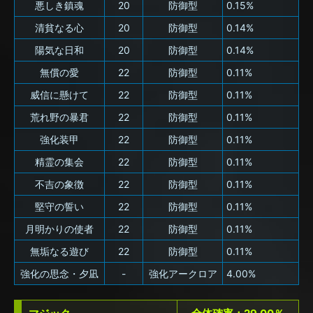
悪しき鎮魂
20
防御型
0.15%
清貧なる心
20
防御型
0.14%
陽気な日和
20
防御型
0.14%
無償の愛
22
防御型
0.11%
威信に懸けて
22
防御型
0.11%
荒れ野の暴君
22
防御型
0.11%
強化装甲
22
防御型
0.11%
精霊の集会
22
防御型
0.11%
不吉の象徴
22
防御型
0.11%
堅守の誓い
22
防御型
0.11%
月明かりの使者
22
防御型
0.11%
無垢なる遊び
22
防御型
0.11%
強化の思念・夕凪
-
強化アークロア
4.00%