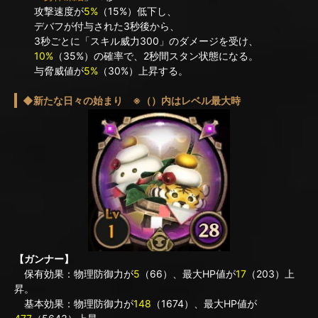
攻撃速度が
5%
（15%）低下し、
デバフが付与された3秒後から、
3秒ごとに「スキル威力300」のダメージを受け、
10%
（35%）の確率で、2秒間スタン状態になる。
与脅威値が
5%
（30%）上昇する。
◆新たな日々の始まり ※（）内はレベル最大時
【ガンナー】
保有効果：物理防御力が
5
（66）、最大HP値が
17
（203）上
昇。
基本効果：物理防御力が
148
（1674）、最大HP値が