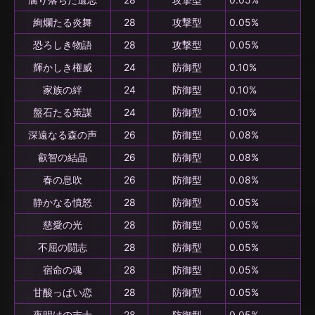
絢爛たる炎舞
28
攻撃型
0.05%
恐ろしき物語
28
攻撃型
0.05%
輝かしき権威
24
防御型
0.10%
家族の絆
24
防御型
0.10%
盤石たる策謀
24
防御型
0.10%
深遠なる森の声
26
防御型
0.08%
叡智の結晶
26
防御型
0.08%
春の息吹
26
防御型
0.08%
静かなる憤怒
28
防御型
0.05%
慈愛の光
28
防御型
0.05%
不屈の闘志
28
防御型
0.05%
宿命の魂
28
防御型
0.05%
甘酸っぱい恋
28
防御型
0.05%
夜明けの志士
28
防御型
0.05%