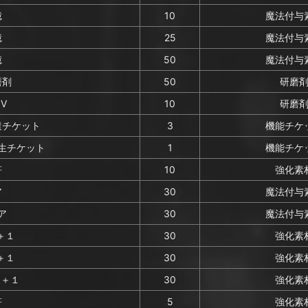
憶
10
魔法付与
憶
25
魔法付与
憶
50
魔法付与
磨剤
50
研磨
V
10
研磨
遣チケット
3
機能チケ
生チケット
1
機能チケ
符
10
強化素
ア
30
魔法付与
ア
30
魔法付与
＋１
30
強化素
＋１
30
強化素
)＋１
30
強化素
符
5
強化素