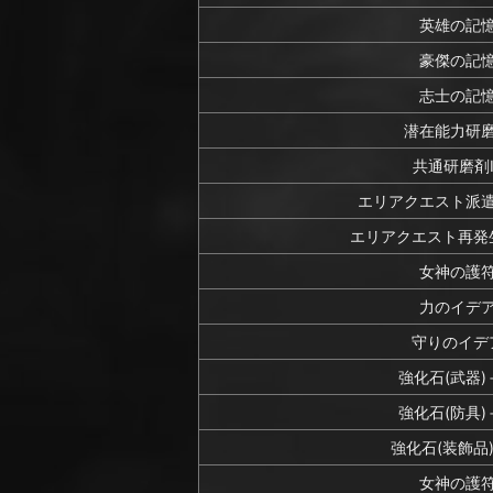
英雄の記
豪傑の記
志士の記
潜在能力研
共通研磨剤I
エリアクエスト派
エリアクエスト再発
女神の護
力のイデ
守りのイデ
強化石(武器)
強化石(防具)
強化石(装飾品
女神の護