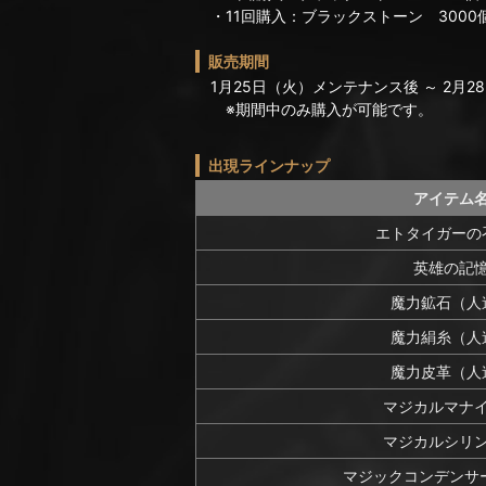
・11回購入：ブラックストーン 3000
販売期間
1月25日（火）メンテナンス後 ～ 2月28
※期間中のみ購入が可能です。
出現ラインナップ
アイテム
エトタイガーの
英雄の記
魔力鉱石（人
魔力絹糸（人
魔力皮革（人
マジカルマナ
マジカルシリ
マジックコンデンサー