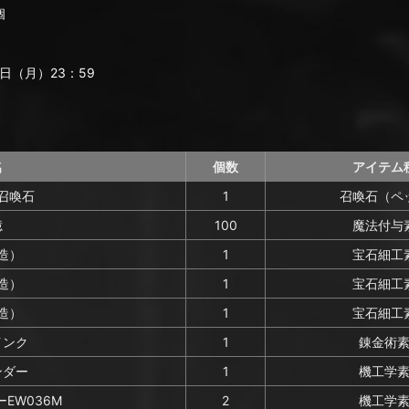
個
日（月）23：59
名
個数
アイテム
召喚石
1
召喚石（ペ
憶
100
魔法付与
造）
1
宝石細工
造）
1
宝石細工
造）
1
宝石細工
インク
1
錬金術
ンダー
1
機工学
EW036M
2
機工学