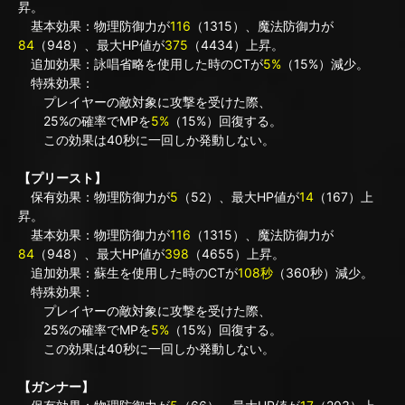
昇。
基本効果：物理防御力が
116
（1315）、魔法防御力が
84
（948）、最大HP値が
375
（4434）上昇。
追加効果：詠唱省略を使用した時のCTが
5%
（15%）減少。
特殊効果：
プレイヤーの敵対象に攻撃を受けた際、
25%の確率でMPを
5%
（15%）回復する。
この効果は40秒に一回しか発動しない。
【プリースト】
保有効果：物理防御力が
5
（52）、最大HP値が
14
（167）上
昇。
基本効果：物理防御力が
116
（1315）、魔法防御力が
84
（948）、最大HP値が
398
（4655）上昇。
追加効果：蘇生を使用した時のCTが
108秒
（360秒）減少。
特殊効果：
プレイヤーの敵対象に攻撃を受けた際、
25%の確率でMPを
5%
（15%）回復する。
この効果は40秒に一回しか発動しない。
【ガンナー】