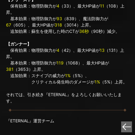
保有効果：物理防御力が
4
（33）、最大HP値が
11
（108）上
昇。
基本効果：物理防御力が
93
（839）、魔法防御力が
67
（605）、最大HP値が
318
（3014）上昇。
追加効果：蘇生を使用した時のCTが
36秒
（90秒）減少。
【ガンナー】
保有効果：物理防御力が
4
（42）、最大HP値が
13
（131）上
昇。
基本効果：物理防御力が
119
（1068）、最大HP値が
381
（3653）上昇。
追加効果：スナイプの威力が
1%
（5%）、
クリティカル発生時のダメージが
1%
（5%）上昇。
それでは、引き続き『ETERNAL』をよろしくお願いいたしま
す。
『ETERNAL』運営チーム