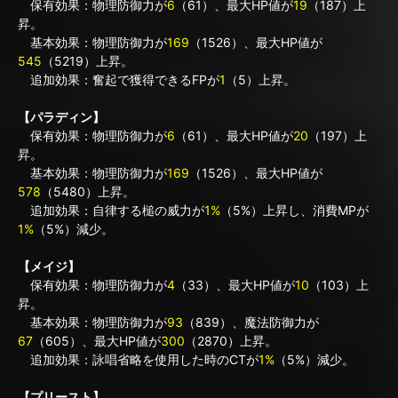
保有効果：物理防御力が
6
（61）、最大HP値が
19
（187）上
昇。
基本効果：物理防御力が
169
（1526）、最大HP値が
545
（5219）上昇。
追加効果：奮起で獲得できるFPが
1
（5）上昇。
【パラディン】
保有効果：物理防御力が
6
（61）、最大HP値が
20
（197）上
昇。
基本効果：物理防御力が
169
（1526）、最大HP値が
578
（5480）上昇。
追加効果：自律する槌の威力が
1%
（5%）上昇し、消費MPが
1%
（5%）減少。
【メイジ】
保有効果：物理防御力が
4
（33）、最大HP値が
10
（103）上
昇。
基本効果：物理防御力が
93
（839）、魔法防御力が
67
（605）、最大HP値が
300
（2870）上昇。
追加効果：詠唱省略を使用した時のCTが
1%
（5%）減少。
【プリースト】