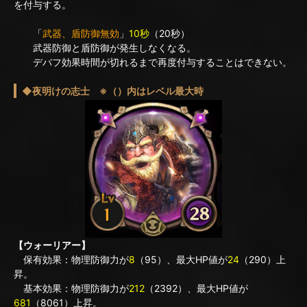
を付与する。
「
武器、盾防御無効
」
10秒
（20秒）
武器防御と盾防御が発生しなくなる。
デバフ効果時間が切れるまで再度付与することはできない。
◆夜明けの志士 ※（）内はレベル最大時
【ウォーリアー】
保有効果：物理防御力が
8
（95）、最大HP値が
24
（290）上
昇。
基本効果：物理防御力が
212
（2392）、最大HP値が
681
（8061）上昇。