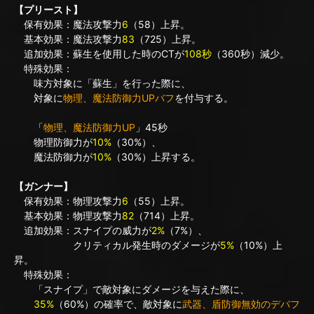
【プリースト】
保有効果：魔法攻撃力
6
（58）上昇。
基本効果：魔法攻撃力
83
（725）上昇。
追加効果：蘇生を使用した時のCTが
108秒
（360秒）減少。
特殊効果：
味方対象に「蘇生」を行った際に、
対象に
物理、魔法防御力UPバフ
を付与する。
「
物理、魔法防御力UP
」45秒
物理防御力が
10%
（30%）、
魔法防御力が
10%
（30%）上昇する。
【ガンナー】
保有効果：物理攻撃力
6
（55）上昇。
基本効果：物理攻撃力
82
（714）上昇。
追加効果：スナイプの威力が
2%
（7%）、
クリティカル発生時のダメージが
5%
（10%）上
昇。
特殊効果：
「スナイプ」で敵対象にダメージを与えた際に、
35%
（60%）の確率で、敵対象に
武器、盾防御無効のデバフ