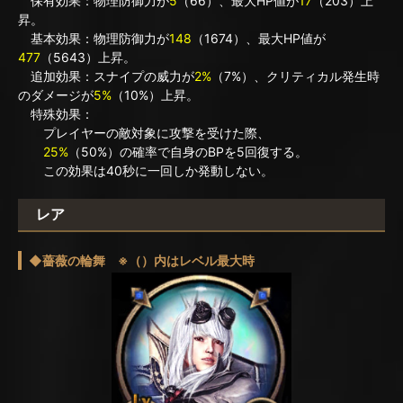
保有効果：物理防御力が
5
（66）、最大HP値が
17
（203）上
昇。
基本効果：物理防御力が
148
（1674）、最大HP値が
477
（5643）上昇。
追加効果：スナイプの威力が
2%
（7%）、クリティカル発生時
のダメージが
5%
（10%）上昇。
特殊効果：
プレイヤーの敵対象に攻撃を受けた際、
25%
（50%）の確率で自身のBPを5回復する。
この効果は40秒に一回しか発動しない。
レア
◆薔薇の輪舞 ※（）内はレベル最大時