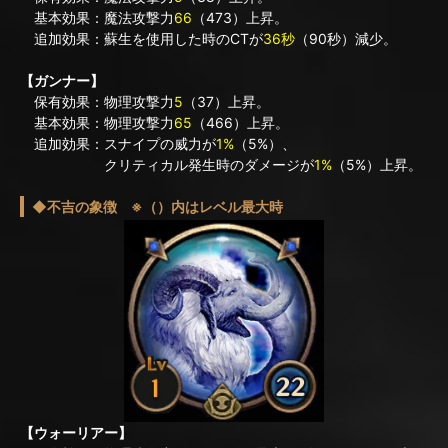
基本効果：魔法攻撃力
66
（473）上昇。
追加効果：蘇生を使用した時のCTが
36秒
（90秒）減少。
【ガンナー】
保有効果：物理攻撃力
5
（37）上昇。
基本効果：物理攻撃力
65
（466）上昇。
追加効果：スナイプの威力が
1%
（5%）、
クリティカル発生時のダメージが
1%
（5%）上昇。
◆不吉の象徴 ※（）内はレベル最大時
【ウォーリアー】