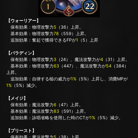
【ウォーリアー】
保有効果：物理攻撃力
5
（36）上昇。
基本効果：物理攻撃力
78
（559）上昇。
追加効果：奮起で獲得できるFPが
1
（5）上昇
【パラディン】
保有効果：物理攻撃力
3
（24）、魔法攻撃力が
4
（31）上昇。
基本効果：物理攻撃力
63
（447）、魔法攻撃力が
54
（384）
上昇。
追加効果：自律する槌の威力が
1%
（5%）上昇し、消費MPが
1%
（5%）減少。
【メイジ】
保有効果：魔法攻撃力
6
（47）上昇。
基本効果：魔法攻撃力
83
（591）上昇。
追加効果：詠唱省略を使用した時のCTが
1%
（5%）減少。
【プリースト】
保有効果：魔法攻撃力
5
（38）上昇。