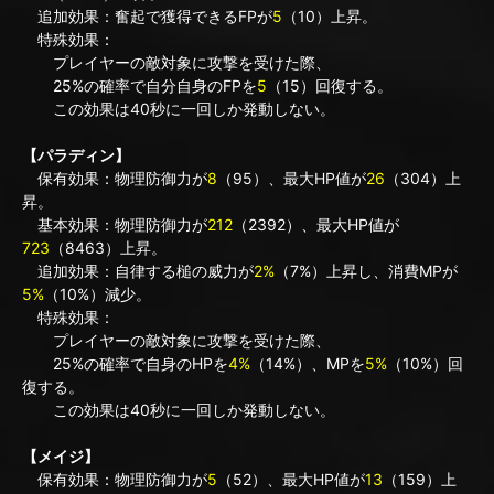
追加効果：奮起で獲得できるFPが
5
（10）上昇。
特殊効果：
プレイヤーの敵対象に攻撃を受けた際、
25%の確率で自分自身のFPを
5
（15）回復する。
この効果は40秒に一回しか発動しない。
【パラディン】
保有効果：物理防御力が
8
（95）、最大HP値が
26
（304）上
昇。
基本効果：物理防御力が
212
（2392）、最大HP値が
723
（8463）上昇。
追加効果：自律する槌の威力が
2%
（7%）上昇し、消費MPが
5%
（10%）減少。
特殊効果：
プレイヤーの敵対象に攻撃を受けた際、
25%の確率で自身のHPを
4%
（14%）、MPを
5%
（10%）回
復する。
この効果は40秒に一回しか発動しない。
【メイジ】
保有効果：物理防御力が
5
（52）、最大HP値が
13
（159）上