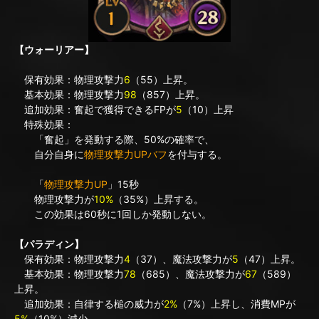
【ウォーリアー】
保有効果：物理攻撃力
6
（55）上昇。
基本効果：物理攻撃力
98
（857）上昇。
追加効果：奮起で獲得できるFPが
5
（10）上昇
特殊効果：
「奮起」を発動する際、50%の確率で、
自分自身に
物理攻撃力UPバフ
を付与する。
「
物理攻撃力UP
」15秒
物理攻撃力が
10%
（35%）上昇する。
この効果は60秒に1回しか発動しない。
【パラディン】
保有効果：物理攻撃力
4
（37）、魔法攻撃力が
5
（47）上昇。
基本効果：物理攻撃力
78
（685）、魔法攻撃力が
67
（589）
上昇。
追加効果：自律する槌の威力が
2%
（7%）上昇し、消費MPが
5%
（10%）減少。