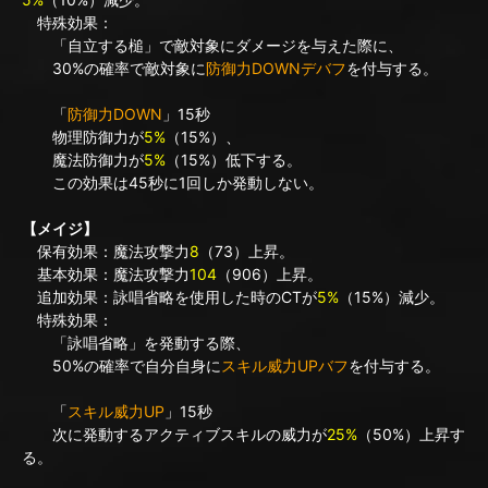
特殊効果：
「自立する槌」で敵対象にダメージを与えた際に、
30%の確率で敵対象に
防御力DOWNデバフ
を付与する。
「
防御力DOWN
」15秒
物理防御力が
5%
（15%）、
魔法防御力が
5%
（15%）低下する。
この効果は45秒に1回しか発動しない。
【メイジ】
保有効果：魔法攻撃力
8
（73）上昇。
基本効果：魔法攻撃力
104
（906）上昇。
追加効果：詠唱省略を使用した時のCTが
5%
（15%）減少。
特殊効果：
「詠唱省略」を発動する際、
50%の確率で自分自身に
スキル威力UPバフ
を付与する。
「
スキル威力UP
」15秒
次に発動するアクティブスキルの威力が
25%
（50%）上昇す
る。