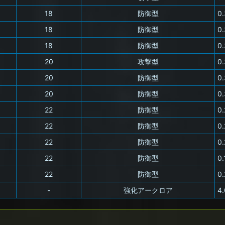
18
防御型
0
18
防御型
0
18
防御型
0
20
攻撃型
0
20
防御型
0
20
防御型
0
22
防御型
0
22
防御型
0
22
防御型
0
22
防御型
0
22
防御型
0
-
強化アークロア
4