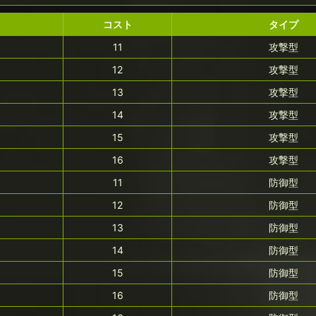
コスト
タイプ
11
攻撃型
12
攻撃型
13
攻撃型
14
攻撃型
15
攻撃型
16
攻撃型
11
防御型
12
防御型
13
防御型
14
防御型
15
防御型
16
防御型