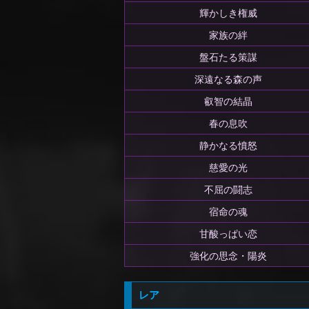
輝かしき権威
家族の絆
盤石たる策謀
深遠なる森の声
叡智の結晶
春の息吹
静かなる憤怒
慈愛の光
不屈の闘志
宿命の魂
甘酸っぱい恋
強化の思念・陽炎
レア