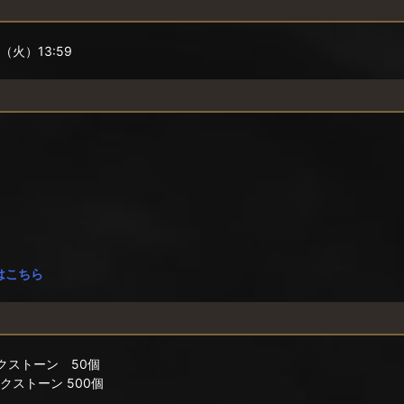
（火）13:59
はこちら
クストーン 50個
ストーン 500個