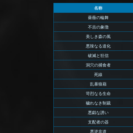
名称
薔薇の輪舞
不吉の象徴
美しき森の風
悪辣なる道化
破滅と狂信
洞穴の捕食者
死線
乱暴狼藉
苛烈なる生命
穢れなき制裁
悪戯な誘い
支配者の器
悪逆非道