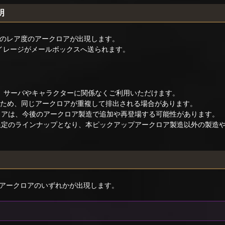
明
かのレア度のアークロアが出現します。
マイレージがメールボックスへ送られます。
、サーバやキャラクターに関係なくご利用いただけます。
のため、同じアークロアが重複して排出される場合があります。
ロアは、今後のアークロア製造で追加や再登場する可能性があります。
限定のラインナップとなり、本ピックアップアークロア製造以外の製造
アークロアのいずれかが出現します。