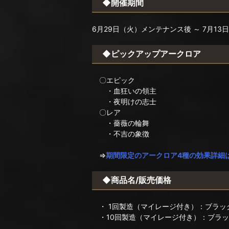
◆開催期間
6月29日（火）メンテナンス後 ～ 7月13日
◆ピックアップアークロア
〇エピック
・血狂いの領主
・夜明けの志士
〇レア
・薔薇の輪舞
・不吉の象徴
⇒
期間限定のアークロア4種の効果詳細
◆商品名/販売価格
・ 1回製造（マイレージ付き）：ブラッ
・10回製造（マイレージ付き）：ブラック