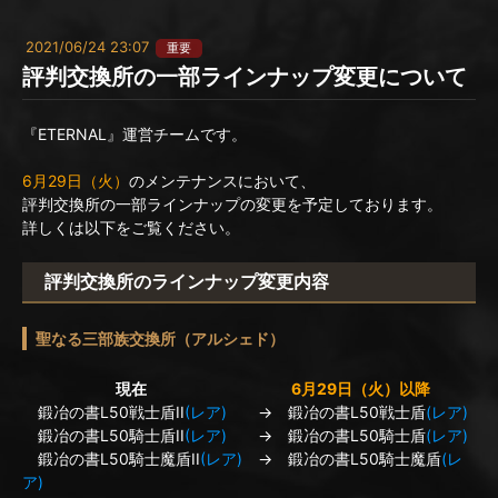
2021/06/24 23:07
重要
評判交換所の一部ラインナップ変更について
『ETERNAL』運営チームです。
6月29日（火）
のメンテナンスにおいて、
評判交換所の一部ラインナップの変更を予定しております。
詳しくは以下をご覧ください。
評判交換所のラインナップ変更内容
聖なる三部族交換所（アルシェド）
現在
6月29日（火）以降
鍛冶の書L50戦士盾II
(レア)
→ 鍛冶の書L50戦士盾
(レア)
鍛冶の書L50騎士盾II
(レア)
→ 鍛冶の書L50騎士盾
(レア)
鍛冶の書L50騎士魔盾II
(レア)
→ 鍛冶の書L50騎士魔盾
(レ
ア)