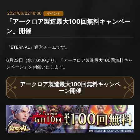
2021/06/22 18:00
イベント
「アークロア製造最大100回無料キャンペー
ン」開催
『ETERNAL』運営チームです。
6月23日（水）0:00より、「アークロア製造最大100回無料キャ
ンペーン」を開催いたします。
アークロア製造最大100回無料キャンペ
ーン開催