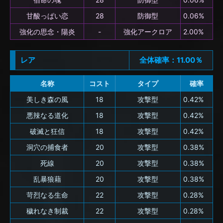
甘酸っぱい恋
28
防御型
0.06%
強化の思念・陽炎
-
強化アークロア
2.00%
レア
全体確率：11.00％
名称
コスト
タイプ
確率
美しき森の風
18
攻撃型
0.42%
悪辣なる道化
18
攻撃型
0.42%
破滅と狂信
18
攻撃型
0.42%
洞穴の捕食者
20
攻撃型
0.38%
死線
20
攻撃型
0.38%
乱暴狼藉
20
攻撃型
0.38%
苛烈なる生命
22
攻撃型
0.28%
穢れなき制裁
22
攻撃型
0.28%