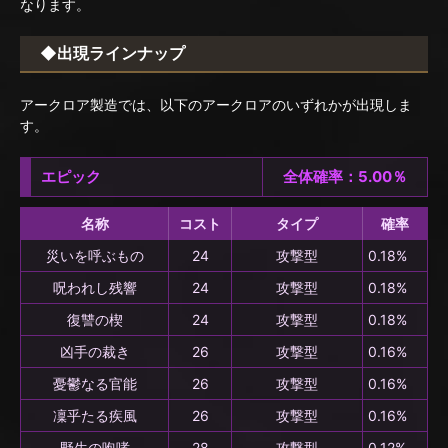
なります。
◆出現ラインナップ
アークロア製造では、以下のアークロアのいずれかが出現しま
す。
エピック
全体確率：5.00％
名称
コスト
タイプ
確率
災いを呼ぶもの
24
攻撃型
0.18%
呪われし残響
24
攻撃型
0.18%
復讐の楔
24
攻撃型
0.18%
凶手の裁き
26
攻撃型
0.16%
憂鬱なる官能
26
攻撃型
0.16%
凜乎たる疾風
26
攻撃型
0.16%
野生の咆哮
28
攻撃型
0.12%