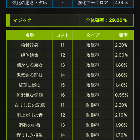
強化の思念・夕凪
-
強化アークロア
4.00%
マジック
全体確率：29.00％
名称
コスト
タイプ
確率
粉骨砕身
11
攻撃型
2.20%
絶体絶命
12
攻撃型
2.00%
幽かなる魔女
13
攻撃型
1.80%
鬼気迫る闘技
14
攻撃型
1.60%
紅蓮に燃ゆ
15
攻撃型
1.40%
無邪気な笑顔
16
攻撃型
0.55%
在りし日の記憶
11
防御型
2.20%
雨上がりの青
12
防御型
2.10%
調教の心得
13
防御型
1.90%
悍ましき植生
14
防御型
1.70%