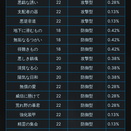
悪戯な誘い
22
攻撃型
0.28%
支配者の器
22
攻撃型
0.13%
悪逆非道
22
攻撃型
0.13%
地下に潜むもの
18
防御型
0.42%
無垢なるつがい
18
防御型
0.42%
得難きもの
18
防御型
0.42%
悪しき鎮魂
20
攻撃型
0.38%
清貧なる心
20
防御型
0.38%
陽気な日和
20
防御型
0.38%
無償の愛
22
防御型
0.28%
威信に懸けて
22
防御型
0.28%
荒れ野の暴君
22
防御型
0.28%
強化装甲
22
防御型
0.13%
精霊の集会
22
防御型
0.13%