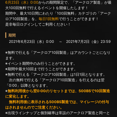
6月23日（水）0:00
からの期間限定で、「アークロア製造」が最
大100回無料で行えるイベントを開催したします！
期間中、最大10日間にわたり「100回無料」カテゴリの「アーク
ロア10回製造」を、
毎日1回無料
で行うことができます！
是非毎日ログインしてご利用ください！
期間
2021年6月23日（水）0:00 ～ 2021年7月2日（金）23:59
※無料で行える「アークロア10回製造」はアカウントごとになり
ます。
※イベント期間中のみ行うことができます。
※期間中最大10回まで行うことができます。
※無料で行える「アークロア10回製造」は1日1回となります。
次の無料で行える「アークロア10回製造」を行えるのは翌
「0:00」以降となります。
※
無料利用後から翌0:00のリセットまでは、500BSで10回製造
に変化します。
無料利用後に表示される500BS製造では、マイレージの付与
はされませんのでご注意ください。
※出現ラインナップと個別確率は常設のアークロア製造と同一と