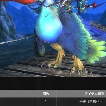
個数
アイテム種別
1
手綱（騎乗ペット