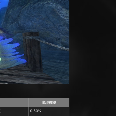
出現確率
）
0.50%