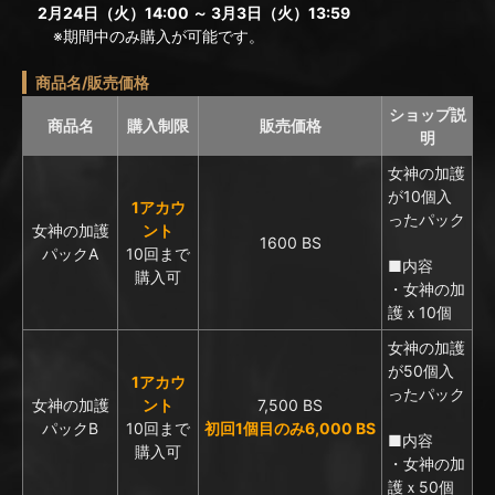
2月24日（火）14:00 ～ 3月3日（火）13:59
※期間中のみ購入が可能です。
商品名/販売価格
ショップ説
商品名
購入制限
販売価格
明
女神の加護
が10個入
1アカウ
ったパック
女神の加護
ント
1600 BS
パックA
10回まで
■内容
購入可
・女神の加
護ｘ10個
女神の加護
が50個入
1アカウ
ったパック
女神の加護
ント
7,500 BS
パックB
10回まで
初回1個目のみ6,000 BS
■内容
購入可
・女神の加
護ｘ50個