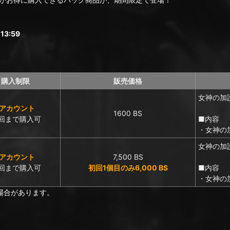
3:59
購入制限
販売価格
女神の加
1アカウント
1600 BS
0回まで購入可
■内容
・女神の
女神の加
1アカウント
7,500 BS
0回まで購入可
初回1個目のみ6,000 BS
■内容
・女神の
場合があります。