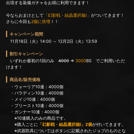
出現する装備ガチャをお得に利用できます！
今ならおまけとして
「幻影戦・結晶選択箱I」
がついてきます！
さらに今回も
2個に倍増
！！
キャンペーン期間
11月18日（火）14:00 ～ 12月2日（火）13:59
割引キャンペーン
いずれか最初の1回のみ
4000
⇒
3000
BS でご利用いただ
けます！
商品名/販売価格
・ウォーリア10連：4000個
・パラディン10連：4000個
・メイジ10連：4000個
・プリースト10連：4000個
・ガンナー10連：4000個
※10連購入のみの商品です。
※購入ごとに
「幻影戦・結晶選択箱I」2個
が付いてきます。
※武器防具についてはボタンに記載されたジョブのものとな