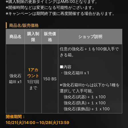
※購入制限の更新タイミングはAM5:00となります。
※開催時間などは変更になる可能性がございます。
※キャンペーンは期間終了後に再度開催する場合があります。
商品名/販売価格
購入制
販売価
商品名
ショップ説明
限
格
任意の強化石＋１を100個入手で
きる箱。
■内容
1アカ
・強化石箱IIIｘ1
強化石
ウント
150 BS
箱III x1
1日1回
※強化石箱IIIからは以下から1種を
まで
選択して入手可能。
強化石(武器)＋１ｘ100
強化石(防具)＋１ｘ100
強化石(装飾品)＋１ｘ100
開催期間：
10/21(火)14:00～10/28(火)13:59