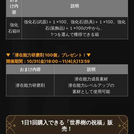
け内
説明
容
強化石(武器)＋１×100、強化石(防具)＋１×100、強化
強化
石(装飾品)＋１×100の中から、
石箱III
1つを選んで獲得できる箱
▼「潜在能力研磨剤 100個」プレゼント！▼
開催期間：10/31(金)18:00～11/4(火)13:59
おまけ内容
説明
潜在能力成長素材
潜在能力研磨剤
潜在能力レベルアップの
素材として使用可能
1日1回購入できる「世界樹の祝福」販
売！