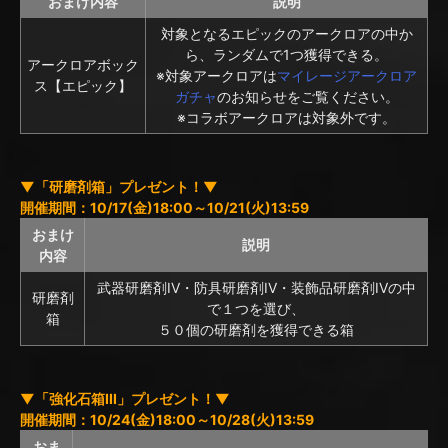
おまけ内容
説明
対象となるエピックのアークロアの中か
ら、ランダムで1つ獲得できる。
アークロアボック
※対象アークロアは
マイレージアークロア
ス【エピック】
ガチャ
のお知らせをご覧ください。
※コラボアークロアは対象外です。
▼「研磨剤箱」プレゼント！▼
開催期間：10/17(金)18:00～10/21(火)13:59
おまけ
説明
内容
武器研磨剤IV・防具研磨剤IV・装飾品研磨剤IVの中
研磨剤
で１つを選び、
箱
５０個の研磨剤を獲得できる箱
▼「強化石箱III」プレゼント！▼
開催期間：10/24(金)18:00～10/28(火)13:59
おま