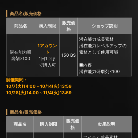
商品名/販売価格
販売価
商品名
購入制限
ショップ説明
格
潜在能力成長素材
1アカウン
潜在能力レベルアップの
潜在能力研
ト
素材として使用可能
150 BS
磨剤×100
1日1回ま
で購入可
■内容
潜在能力研磨剤×100
開催期間：
10/7(火)14:00～10/14(火)13:59
10/28(火)14:00～11/4(火)13:59
商品名/販売価格
販売価
商品名
購入制限
効果説明
格
アイテム成長素材