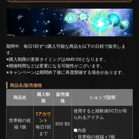
期間中、毎日1回ずつ購入可能な商品を以下の日程で販売しま
す。
※購入制限の更新タイミングはAM5:00となります。
※開催時間などは変更になる可能性がございます。
※キャンペーンは期間終了後に再度開催する場合があります。
商品名/販売価格
購入制
販売価
商品名
ショップ説明
限
格
使用すると経験値50万が得
1アカウ
られるアイテム
世界樹の祝
ント
300 BS
福 1個
毎日1回
■内容
まで
・世界樹の祝福ｘ1個