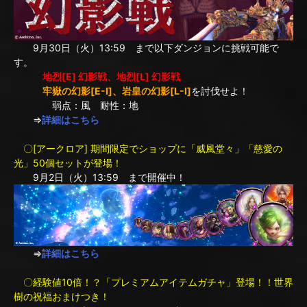
9月30日（火）13:59 まで以下ダンジョンに挑戦可能で
す。
地烈[E] 幻影戦、地烈[L] 幻影戦
牢嶽の幻影[E-I]、岩皇の幻影[L-I]
を討伐せよ！
弱点：風 耐性：地
⇒
詳細はこちら
〇[アークロア] 期間限定でショップに「威風堂々」「慈愛の
光」50個セットが登場！
9月2日（火）13:59 まで開催中！
⇒
詳細はこちら
〇経験値10倍！？「プレミアムアイテムガチャ」登場！！世界
樹の祝福おまけつき！