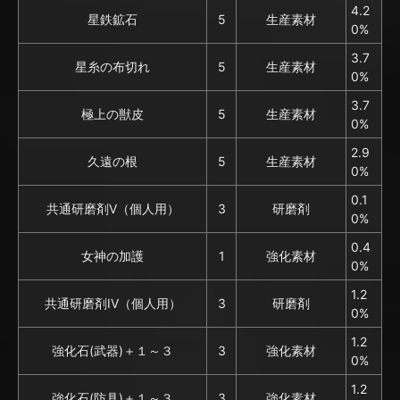
4.2
星鉄鉱石
5
生産素材
0%
3.7
星糸の布切れ
5
生産素材
0%
3.7
極上の獣皮
5
生産素材
0%
2.9
久遠の根
5
生産素材
0%
0.1
共通研磨剤V（個人用）
3
研磨剤
0%
0.4
女神の加護
1
強化素材
0%
1.2
共通研磨剤IV（個人用）
3
研磨剤
0%
1.2
強化石(武器)＋１～３
3
強化素材
0%
1.2
強化石(防具)＋１～３
3
強化素材