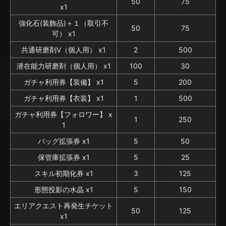
50
75
x1
強化石(装飾品)＋１（取引不
50
75
可） x1
共通研磨剤V（個人用） x1
2
500
潜在能力研磨剤（個人用） x1
100
30
ガチャ利用券【装備】 x1
5
200
ガチャ利用券【衣装】 x1
1
500
ガチャ利用券【フォロワー】 x
1
250
1
バッグ拡張券 x1
5
50
保管庫拡張券 x1
5
25
スキル初期化券 x1
3
125
形態投影の水晶 x1
5
150
エリアクエスト再発生チケット
50
125
x1