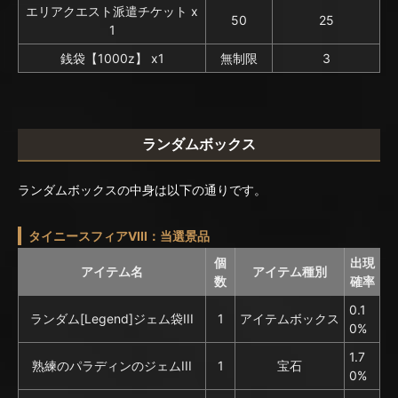
エリアクエスト派遣チケット x
50
25
1
銭袋【1000z】 x1
無制限
3
ランダムボックス
ランダムボックスの中身は以下の通りです。
タイニースフィアVIII：当選景品
個
出現
アイテム名
アイテム種別
数
確率
0.1
ランダム[Legend]ジェム袋III
1
アイテムボックス
0%
1.7
熟練のパラディンのジェムIII
1
宝石
0%