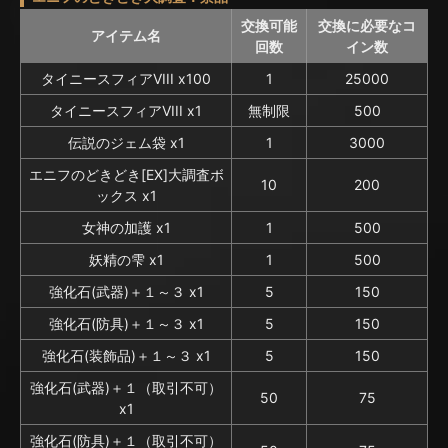
交換可能
交換に必要なコ
アイテム名
回数
イン数
タイニースフィアVIII x100
1
25000
タイニースフィアVIII x1
無制限
500
伝説のジェム袋 x1
1
3000
エニフのどきどき[EX]大調査ボ
10
200
ックス x1
女神の加護 x1
1
500
妖精の雫 x1
1
500
強化石(武器)＋１～３ x1
5
150
強化石(防具)＋１～３ x1
5
150
強化石(装飾品)＋１～３ x1
5
150
強化石(武器)＋１（取引不可）
50
75
x1
強化石(防具)＋１（取引不可）