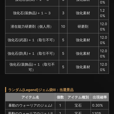
0%
1.2
強化石(装飾品)＋１～３
3
強化素材
0%
12.0
潜在能力研磨剤（個人用）
10
研磨剤
0%
12.0
強化石(武器)＋１（取引不可）
5
強化素材
0%
12.0
強化石(防具)＋１（取引不可）
5
強化素材
0%
強化石(装飾品)＋１（取引不
12.0
5
強化素材
可）
0%
ランダム[Legend]ジェム袋III：当選景品
アイテム名
個数
アイテム種別
出現確率
暴動のウォーリアのジェムI
1
宝石
0.30%
暴動のウォーリアのジェムII
1
宝石
1.10%