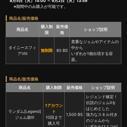
8月5日（火）15:00 ～ 9月2日（火）13:59
※期間中のみ購入が可能です。
商品名/販売価格
購入制
販売価
商品名
ショップ説明
限
格
貴重なジェムやアイテムの
タイニースフィ
中から
無制限
80 BS
アVIII
いずれか1個出現する容
器。
商品名/販売価格
商品名
購入制限
販売価格
ショップ説明
レジェンド確定！
伝説のジェムIIを
1アカウン
はじめとした
ランダム[Legend]
ト
1,500 BS
強力なスキル付き
ジェム袋III
10回まで
のジェムから
購入可
いずれかひとつが