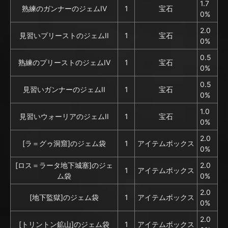
1.7
熟練のガンナーのジェムIV
1
宝石
0%
2.0
見習いプリーストのジェムII
1
宝石
0%
0.5
熟練のプリーストのジェムIV
1
宝石
0%
0.5
見習いガンナーのジェムII
1
宝石
0%
1.0
見習いウォーリアのジェムII
1
宝石
0%
2.0
[ラ＝グゥ洞窟]のジェム袋
1
アイテムボックス
0%
[ロス＝ラータ地下城塞]のジェ
2.0
1
アイテムボックス
ム袋
0%
2.0
[地下監獄]のジェム袋
1
アイテムボックス
0%
2.0
[トリントン鉱山]のジェム袋
1
アイテムボックス