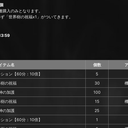
個
連購入のみとなります。
ず「世界樹の祝福x1」がついてきます。
3:59
イテム名
個数
ション【60分：10倍】
5
界樹の祝福
30
神の加護
100
界樹の祝福
15
神の加護
25
ション【60分：10倍】
1