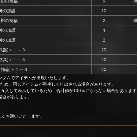
界樹の祝福
5
神の加護
10
界樹の祝福
2
神の加護
4
神の加護
2
武器)＋１～３
20
防具)＋１～３
20
装飾品)＋１～３
20
ンダムでアイテムが出現いたします。
のため、同じアイテムが重複して排出される場合があります。
捨五入して表示しているため、合計値が100％にならない場合があります
場合があります。
ろしくお願いいたします。