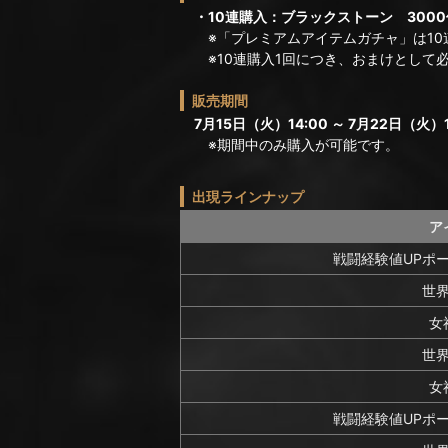
・10連購入：ブラックストーン 3000
※「プレミアムアイテムガチャ」は10
※10連購入1回につき、おまけとして必
販売期間
7月15日（火）14:00 ～ 7月22日（火）1
※期間中のみ購入が可能です。
出現ラインナップ
ア
戦闘経験値UPポー
世
女
世
女
戦闘経験値UPポー