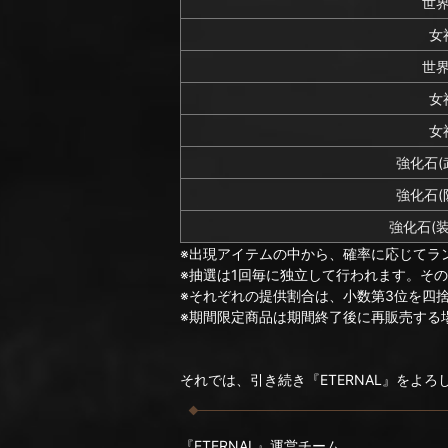
世
女
世
女
女
強化石(
強化石(
強化石(
※出現アイテムの中から、確率に応じてラ
※抽選は1回毎に独立して行われます。そ
※それぞれの提供割合は、小数第3位を四
※期間限定商品は期間終了後に再販売する
それでは、引き続き『ETERNAL』をよ
『ETERNAL』運営チーム