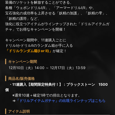
装備のソケットを解放することができる、
各種「ウェポンドリルⅠ/Ⅱ」、「アーマードリルⅠ/Ⅱ」や、
宝石強化の成功率を上昇させる「妖精の加護」、「妖精の雫」、
「妖精の護符」など、
強化に役立つアイテムがラインナップされた「ドリルアイテムガ
チャ」でお得なキャンペーンを開催！
キャンペーン期間中、11連購入ごとに
ドリルIかドリルIIのランダム箱が手に入る
「ドリルランダム箱(I or II)」
が確定！
キャンペーン期間
12月10日（火）14:00 ～ 12月17日（火）13:59
商品名/販売価格
・11連購入【期間限定特典付！】：ブラックストーン 1500
個
※通常10連＋確定1枠での排出となります。
⇒
「ドリルアイテムガチャ」の出現ラインナップはこちら
アイテム説明