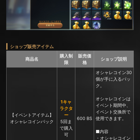
ショップ販売アイテム
購入制
販売価
商品名
ショップ説明
限
格
オシャレコイン30
個が手に入るパッ
ク。
オシャレコインは
1キャ
イベント期間中、
ラクタ
イベント交換所で
【イベントアイテム】
ー
600 BS
使用できます。
オシャレコインパック
5回ま
で購入
■内容
可
・オシャレコイン