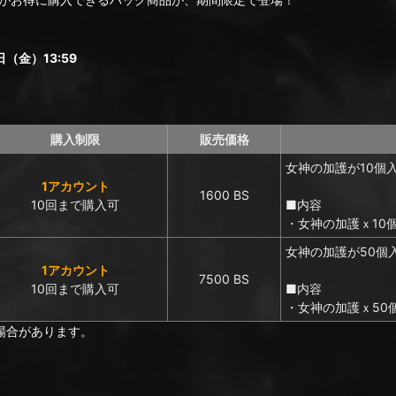
（金）13:59
購入制限
販売価格
女神の加護が10個
1アカウント
1600 BS
10回まで購入可
■内容
・女神の加護ｘ10
女神の加護が50個
1アカウント
7500 BS
10回まで購入可
■内容
・女神の加護ｘ50
場合があります。