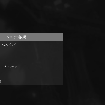
ショップ説明
入ったパック
個
入ったパック
個