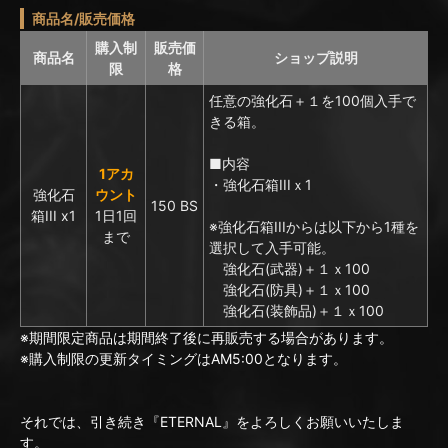
商品名/販売価格
購入制
販売価
商品名
ショップ説明
限
格
任意の強化石＋１を100個入手で
きる箱。
■内容
1アカ
・強化石箱IIIｘ1
強化石
ウント
150 BS
箱III x1
1日1回
※強化石箱IIIからは以下から1種を
まで
選択して入手可能。
強化石(武器)＋１ｘ100
強化石(防具)＋１ｘ100
強化石(装飾品)＋１ｘ100
※期間限定商品は期間終了後に再販売する場合があります。
※購入制限の更新タイミングはAM5:00となります。
それでは、引き続き『ETERNAL』をよろしくお願いいたしま
す。