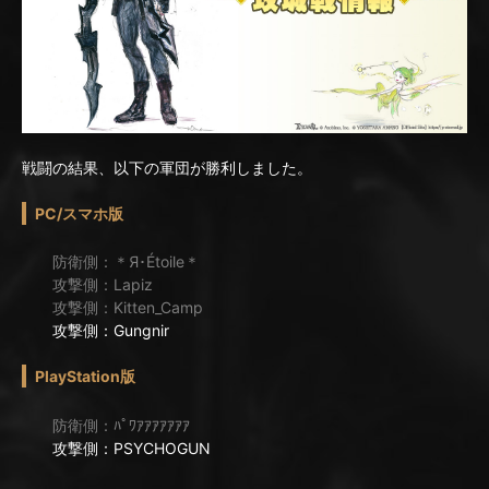
戦闘の結果、以下の軍団が勝利しました。
PC/スマホ版
防衛側：＊Я･Étoile＊
攻撃側：Lapiz
攻撃側：Kitten_Camp
攻撃側：Gungnir
PlayStation版
防衛側：ﾊﾟﾜｱｱｱｱｱｱｱ
攻撃側：PSYCHOGUN