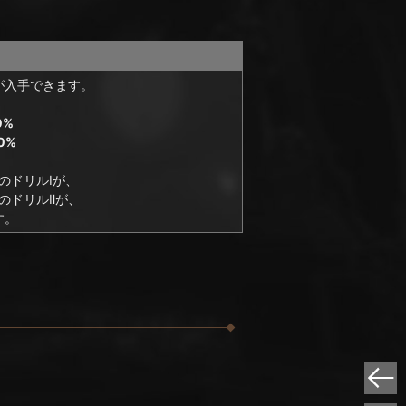
が入手できます。
0%
0%
のドリルⅠが、
のドリルⅡが、
す。