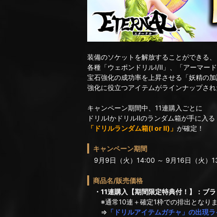
装備のソケットを解放することができる、
各種「ウェポンドリルⅠ/Ⅱ」、「アーマード
宝石強化の成功率を上昇させる「妖精の加
強化に役立つアイテムがラインナップされ
キャンペーン期間中、11連購入ごとに
ドリルIかドリルIIのランダム箱が手に入る
「ドリルランダム箱(I or II)」
が確定！
キャンペーン期間
9月9日（火）14:00 ～ 9月16日（火）13
商品名/販売価格
・11連購入【期間限定特典付！】：ブラッ
※通常10連＋確定1枠での排出となり
⇒
「ドリルアイテムガチャ」の出現ラ