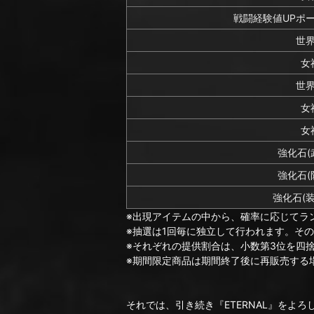
戦闘経験値UPポー
世
女
世
女
女
強化石(
強化石(
強化石(
※出現アイテムの中から、確率に応じてラ
※抽選は1回毎に独立して行われます。そ
※それぞれの提供割合は、小数第3位を四
※期間限定商品は期間終了後に再販売する
それでは、引き続き『ETERNAL』をよ