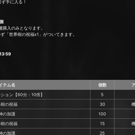
必ず手に入る！
個
連購入のみとなります。
ず「世界樹の祝福x1」がついてきます。
3:59
イテム名
個数
ション【60分：10倍】
5
界樹の祝福
30
神の加護
100
界樹の祝福
15
神の加護
25