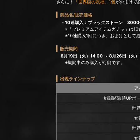
さらに！
「世界樹の祝福」1個
がおまけで
商品名/販売価格
・10連購入：ブラックストーン 3000
※「プレミアムアイテムガチャ」は10
※10連購入1回につき、おまけとして必
販売期間
8月19日（火）14:00 ～ 8月26日（火）1
※期間中のみ購入が可能です。
出現ラインナップ
ア
戦闘経験値UPポー
世
女
世
女