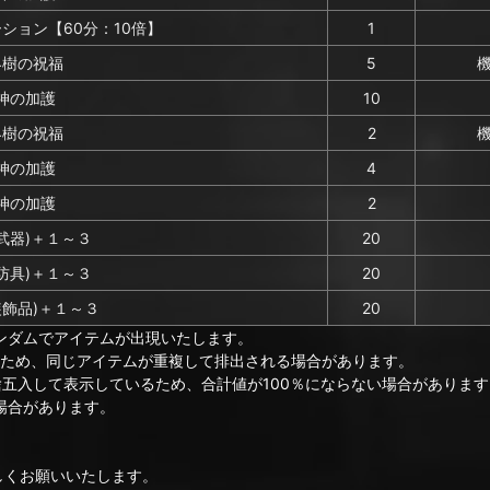
ション【60分：10倍】
1
界樹の祝福
5
神の加護
10
界樹の祝福
2
神の加護
4
神の加護
2
武器)＋１～３
20
防具)＋１～３
20
装飾品)＋１～３
20
ンダムでアイテムが出現いたします。
のため、同じアイテムが重複して排出される場合があります。
捨五入して表示しているため、合計値が100％にならない場合があります
場合があります。
ろしくお願いいたします。