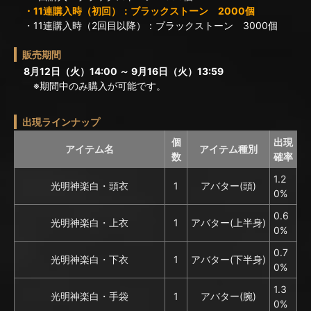
・11連購入時（初回）：ブラックストーン 2000個
・11連購入時（2回目以降）：ブラックストーン 3000個
販売期間
8月12日（火）14:00 ～ 9月16日（火）13:59
※期間中のみ購入が可能です。
出現ラインナップ
個
出現
アイテム名
アイテム種別
数
確率
1.2
光明神楽白・頭衣
1
アバター(頭)
0%
0.6
光明神楽白・上衣
1
アバター(上半身)
0%
0.7
光明神楽白・下衣
1
アバター(下半身)
0%
1.3
光明神楽白・手袋
1
アバター(腕)
0%