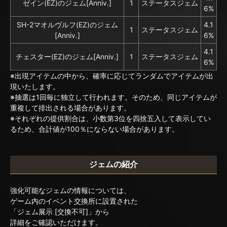
ゼイン(EZ)のジェム[Anniv.]
1
ステータスジェム
6%
SH-2マオルヴルフ(EZ)のジェム
4.1
1
ステータスジェム
[Anniv.]
6%
4.1
チェスター(EZ)のジェム[Anniv.]
1
ステータスジェム
6%
※出現アイテムの中から、確率に応じてランダムでアイテムが出
現いたします。
※抽選は1回毎に独立して行われます。そのため、同じアイテムが
重複して排出される場合があります。
※それぞれの提供割合は、小数第3位を四捨五入して表示してい
るため、合計値が100％にならない場合があります。
ジェムの紹介
強化可能なジェムの情報については、
ゲーム内のイベント交換所に設置された
「ジェム展示 [交換不可]」から
詳細をご確認いただけます。