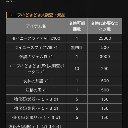
エニフのどきどき大調査：景品
交換可能
交換に必要なコ
アイテム名
回数
イン数
タイニースフィアVIII x100
1
25000
タイニースフィアVIII x1
無制限
500
伝説のジェム袋 x1
1
3000
エニフのどきどき[EX]大調査ボ
10
200
ックス x1
女神の加護 x1
1
500
妖精の雫 x1
1
500
強化石(武器)＋１～３ x1
5
150
強化石(防具)＋１～３ x1
5
150
強化石(装飾品)＋１～３ x1
5
150
強化石(武器)＋１（取引不可）