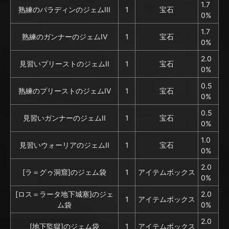
1.7
熟練のパラディンのジェムIII
1
宝石
0%
1.7
熟練のガンナーのジェムIV
1
宝石
0%
2.0
見習いプリーストのジェムII
1
宝石
0%
0.5
熟練のプリーストのジェムIV
1
宝石
0%
0.5
見習いガンナーのジェムII
1
宝石
0%
1.0
見習いウォーリアのジェムII
1
宝石
0%
2.0
[ラ＝グゥ洞窟]のジェム袋
1
アイテムボックス
0%
[ロス＝ラータ地下城塞]のジェ
2.0
1
アイテムボックス
ム袋
0%
2.0
[地下監獄]のジェム袋
1
アイテムボックス