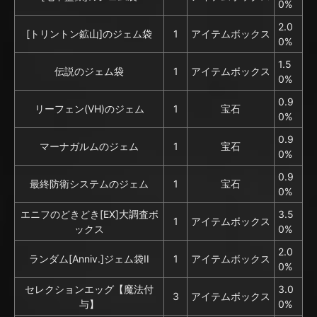
0%
2.0
[トリントン鉱山]のジェム袋
1
アイテムボックス
0%
1.5
伝説のジェム袋
1
アイテムボックス
0%
0.9
リーフェン(VH)のジェム
1
宝石
0%
0.9
マーナガルムのジェム
1
宝石
0%
0.9
最終防衛システムのジェム
1
宝石
0%
エニフのどきどき[EX]大調査ボ
3.5
1
アイテムボックス
ックス
0%
2.0
ランダム[Anniv.]ジェム袋II
1
アイテムボックス
0%
セレクションエッグ【魔法付
3.0
3
アイテムボックス
与】
0%