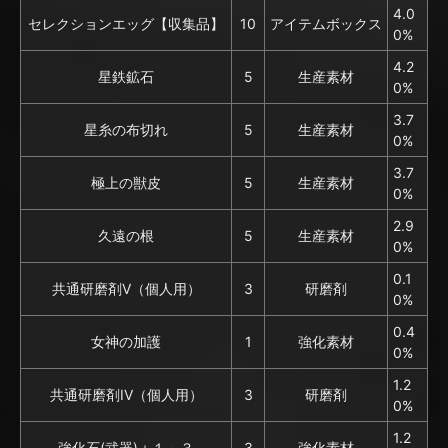
4.0
セレクションエッグ【収集品】
10
アイテムボックス
0%
4.2
星鉄鉱石
5
生産素材
0%
3.7
星糸の布切れ
5
生産素材
0%
3.7
極上の獣皮
5
生産素材
0%
2.9
久遠の根
5
生産素材
0%
0.1
共通研磨剤V（個人用）
3
研磨剤
0%
0.4
女神の加護
1
強化素材
0%
1.2
共通研磨剤IV（個人用）
3
研磨剤
0%
1.2
強化石(武器)＋１～３
3
強化素材