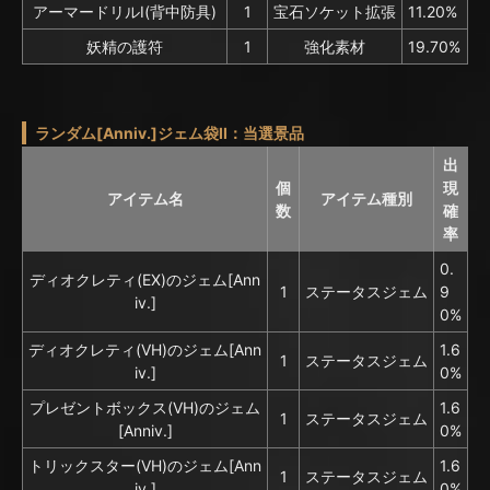
アーマードリルⅠ(背中防具)
1
宝石ソケット拡張
11.20%
妖精の護符
1
強化素材
19.70%
ランダム[Anniv.]ジェム袋II：当選景品
出
個
現
アイテム名
アイテム種別
数
確
率
0.
ディオクレティ(EX)のジェム[Ann
1
ステータスジェム
9
iv.]
0%
ディオクレティ(VH)のジェム[Ann
1.6
1
ステータスジェム
iv.]
0%
プレゼントボックス(VH)のジェム
1.6
1
ステータスジェム
[Anniv.]
0%
トリックスター(VH)のジェム[Ann
1.6
1
ステータスジェム
iv.]
0%