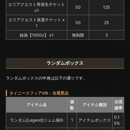
エリアクエスト再発生チケット
50
125
x1
エリアクエスト派遣チケット x
50
25
1
銭袋【1000z】 x1
無制限
3
ランダムボックス
ランダムボックスの中身は以下の通りです。
タイニースフィアVIII：当選景品
個
出現
アイテム名
アイテム種別
数
確率
0.1
ランダム[Legend]ジェム袋III
1
アイテムボックス
0%