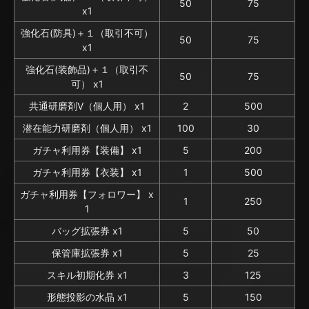
50
75
x1
強化石(防具)＋１（取引不可）
50
75
x1
強化石(装飾品)＋１（取引不
50
75
可） x1
共通研磨剤V（個人用） x1
2
500
潜在能力研磨剤（個人用） x1
100
30
ガチャ利用券【装備】 x1
5
200
ガチャ利用券【衣装】 x1
1
500
ガチャ利用券【フォロワー】 x
1
250
1
バッグ拡張券 x1
5
50
保管庫拡張券 x1
5
25
スキル初期化券 x1
3
125
形態投影の水晶 x1
5
150