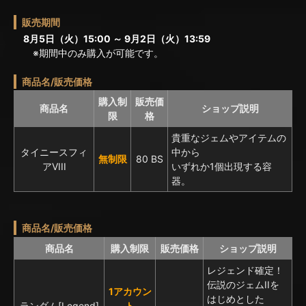
販売期間
8月5日（火）15:00 ～ 9月2日（火）13:59
※期間中のみ購入が可能です。
商品名/販売価格
購入制
販売価
商品名
ショップ説明
限
格
貴重なジェムやアイテムの
タイニースフィ
中から
無制限
80 BS
アVIII
いずれか1個出現する容
器。
商品名/販売価格
商品名
購入制限
販売価格
ショップ説明
レジェンド確定！
伝説のジェムIIを
1アカウン
はじめとした
ランダム[Legend]
ト