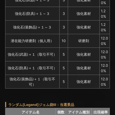
0%
1.2
強化石(防具)＋１～３
3
強化素材
0%
1.2
強化石(装飾品)＋１～３
3
強化素材
0%
12.0
潜在能力研磨剤（個人用）
10
研磨剤
0%
12.0
強化石(武器)＋１（取引不可）
5
強化素材
0%
12.0
強化石(防具)＋１（取引不可）
5
強化素材
0%
強化石(装飾品)＋１（取引不
12.0
5
強化素材
可）
0%
ランダム[Legend]ジェム袋III：当選景品
アイテム名
個数
アイテム種別
出現確率