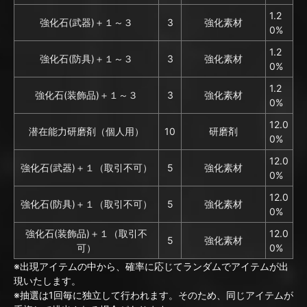
1.2
強化石(武器)＋１～３
3
強化素材
0%
1.2
強化石(防具)＋１～３
3
強化素材
0%
1.2
強化石(装飾品)＋１～３
3
強化素材
0%
12.0
潜在能力研磨剤（個人用）
10
研磨剤
0%
12.0
強化石(武器)＋１（取引不可）
5
強化素材
0%
12.0
強化石(防具)＋１（取引不可）
5
強化素材
0%
強化石(装飾品)＋１（取引不
12.0
5
強化素材
可）
0%
※出現アイテムの中から、確率に応じてランダムでアイテムが出
現いたします。
※抽選は1回毎に独立して行われます。そのため、同じアイテムが