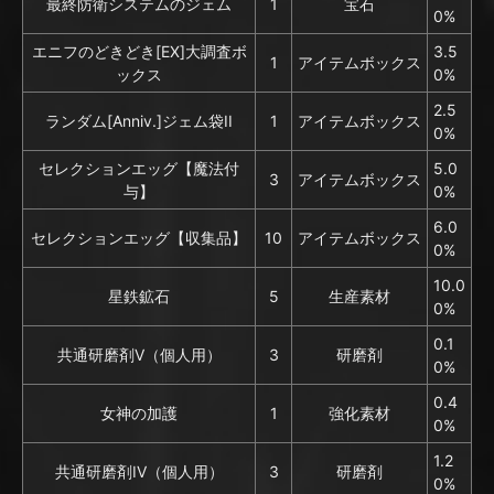
最終防衛システムのジェム
1
宝石
0%
エニフのどきどき[EX]大調査ボ
3.5
1
アイテムボックス
ックス
0%
2.5
ランダム[Anniv.]ジェム袋II
1
アイテムボックス
0%
セレクションエッグ【魔法付
5.0
3
アイテムボックス
与】
0%
6.0
セレクションエッグ【収集品】
10
アイテムボックス
0%
10.0
星鉄鉱石
5
生産素材
0%
0.1
共通研磨剤V（個人用）
3
研磨剤
0%
0.4
女神の加護
1
強化素材
0%
1.2
共通研磨剤IV（個人用）
3
研磨剤
0%