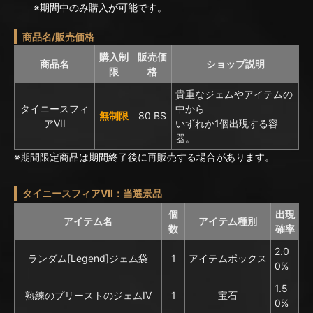
※期間中のみ購入が可能です。
商品名/販売価格
購入制
販売価
商品名
ショップ説明
限
格
貴重なジェムやアイテムの
タイニースフィ
中から
無制限
80 BS
アVII
いずれか1個出現する容
器。
※期間限定商品は期間終了後に再販売する場合があります。
タイニースフィアVII：当選景品
個
出現
アイテム名
アイテム種別
数
確率
2.0
ランダム[Legend]ジェム袋
1
アイテムボックス
0%
1.5
熟練のプリーストのジェムIV
1
宝石
0%