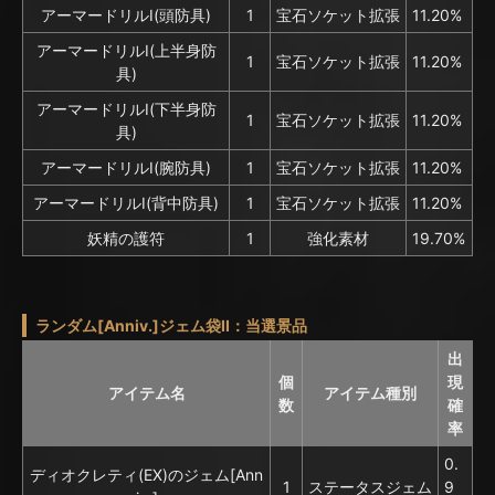
アーマードリルⅠ(頭防具)
1
宝石ソケット拡張
11.20%
アーマードリルⅠ(上半身防
1
宝石ソケット拡張
11.20%
具)
アーマードリルⅠ(下半身防
1
宝石ソケット拡張
11.20%
具)
アーマードリルⅠ(腕防具)
1
宝石ソケット拡張
11.20%
アーマードリルⅠ(背中防具)
1
宝石ソケット拡張
11.20%
妖精の護符
1
強化素材
19.70%
ランダム[Anniv.]ジェム袋II：当選景品
出
個
現
アイテム名
アイテム種別
数
確
率
0.
ディオクレティ(EX)のジェム[Ann
1
ステータスジェム
9