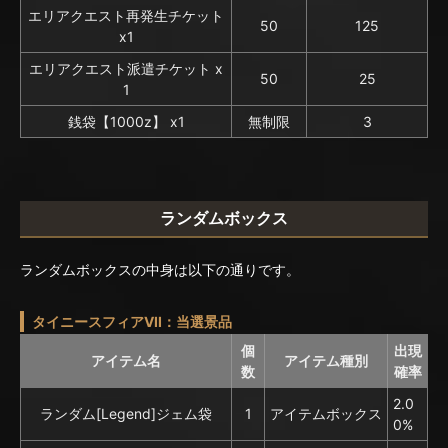
エリアクエスト再発生チケット
50
125
x1
エリアクエスト派遣チケット x
50
25
1
銭袋【1000z】 x1
無制限
3
ランダムボックス
ランダムボックスの中身は以下の通りです。
タイニースフィアVII：当選景品
個
出現
アイテム名
アイテム種別
数
確率
2.0
ランダム[Legend]ジェム袋
1
アイテムボックス
0%