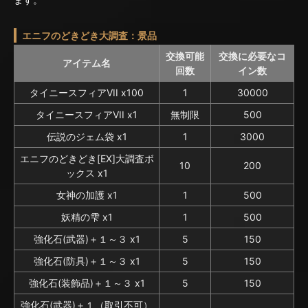
エニフのどきどき大調査：景品
交換可能
交換に必要なコ
アイテム名
回数
イン数
タイニースフィアVII x100
1
30000
タイニースフィアVII x1
無制限
500
伝説のジェム袋 x1
1
3000
エニフのどきどき[EX]大調査ボ
10
200
ックス x1
女神の加護 x1
1
500
妖精の雫 x1
1
500
強化石(武器)＋１～３ x1
5
150
強化石(防具)＋１～３ x1
5
150
強化石(装飾品)＋１～３ x1
5
150
強化石(武器)＋１（取引不可）