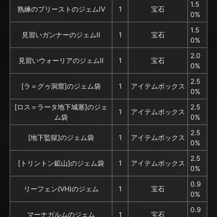
1.5
熟練のプリーストのジェムIV
1
宝石
0%
1.5
見習いガンナーのジェムII
1
宝石
0%
2.0
見習いウォーリアのジェムII
1
宝石
0%
2.5
[ラ＝グゥ洞窟]のジェム袋
1
アイテムボックス
0%
[ロス＝ラータ地下城塞]のジェ
2.5
1
アイテムボックス
ム袋
0%
2.5
[地下監獄]のジェム袋
1
アイテムボックス
0%
2.5
[トリントン鉱山]のジェム袋
1
アイテムボックス
0%
0.9
リーフェン(VH)のジェム
1
宝石
0%
0.9
マーナガルムのジェム
1
宝石