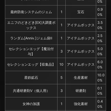
0%
0.9
最終防衛システムのジェム
1
宝石
0%
エニフのどきどき[EX]大調査ボ
3.5
1
アイテムボックス
ックス
0%
2.5
ランダム[Anniv.]ジェム袋II
1
アイテムボックス
0%
セレクションエッグ【魔法付
5.0
3
アイテムボックス
与】
0%
6.0
セレクションエッグ【収集品】
10
アイテムボックス
0%
10.0
星鉄鉱石
5
生産素材
0%
0.1
共通研磨剤V（個人用）
3
研磨剤
0%
0.4
女神の加護
1
強化素材
0%