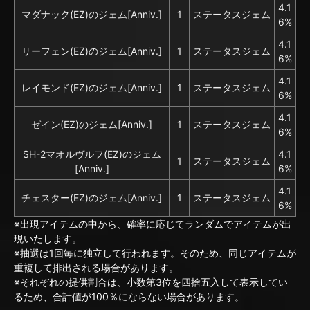
4.1
マダナック(EZ)のジェム[Anniv.]
1
ステータスジェム
6%
4.1
リーフェン(EZ)のジェム[Anniv.]
1
ステータスジェム
6%
4.1
レイモンド(EZ)のジェム[Anniv.]
1
ステータスジェム
6%
4.1
ゼイン(EZ)のジェム[Anniv.]
1
ステータスジェム
6%
SH-2マオルヴルフ(EZ)のジェム
4.1
1
ステータスジェム
[Anniv.]
6%
4.1
チェスター(EZ)のジェム[Anniv.]
1
ステータスジェム
6%
※出現アイテムの中から、確率に応じてランダムでアイテムが出
現いたします。
※抽選は1回毎に独立して行われます。そのため、同じアイテムが
重複して排出される場合があります。
※それぞれの提供割合は、小数第3位を四捨五入して表示してい
るため、合計値が100％にならない場合があります。