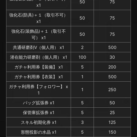
50
75
x1
強化石(防具)＋１（取引不可）
50
75
x1
強化石(装飾品)＋１（取引不
50
75
可） x1
共通研磨剤V（個人用） x1
2
500
潜在能力研磨剤（個人用） x1
100
30
ガチャ利用券【装備】 x1
5
200
ガチャ利用券【衣装】 x1
1
500
ガチャ利用券【フォロワー】 x
1
250
1
バッグ拡張券 x1
5
50
保管庫拡張券 x1
5
25
スキル初期化券 x1
3
125
形態投影の水晶 x1
5
150