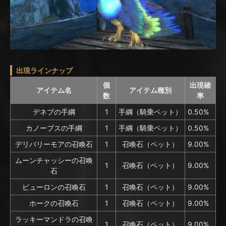
出現ラインナップ
個
出現確
アイテム名
アイテム種別
数
率
デネブの手綱
1
手綱（騎乗ペット）
0.50%
カノープスの手綱
1
手綱（騎乗ペット）
0.50%
デリバリーモアの召喚石
1
召喚石（ペット）
9.00%
ムーンチャッシーの召喚
1
召喚石（ペット）
9.00%
石
ピューロンの召喚石
1
召喚石（ペット）
9.00%
ホークの召喚石
1
召喚石（ペット）
9.00%
ラッキーマンドラの召喚
1
召喚石（ペット）
9.00%