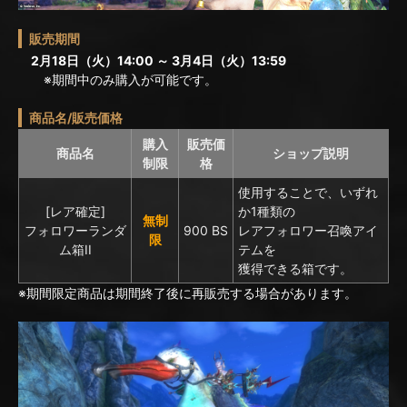
販売期間
2月18日（火）14:00 ～ 3月4日（火）13:59
※期間中のみ購入が可能です。
商品名/販売価格
購入
販売価
商品名
ショップ説明
制限
格
使用することで、いずれ
[レア確定]
か1種類の
無制
フォロワーランダ
900 BS
レアフォロワー召喚アイ
限
ム箱II
テムを
獲得できる箱です。
※期間限定商品は期間終了後に再販売する場合があります。