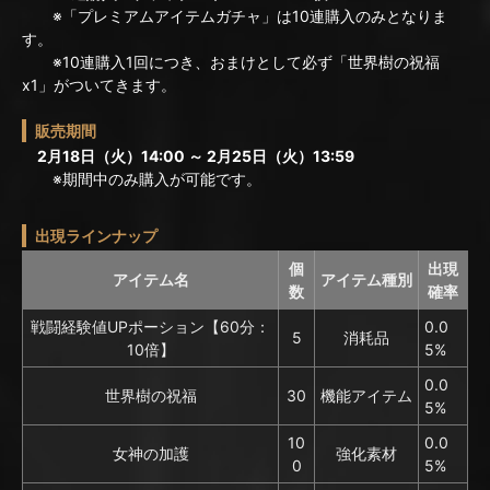
※「プレミアムアイテムガチャ」は10連購入のみとなりま
す。
※10連購入1回につき、おまけとして必ず「世界樹の祝福
x1」がついてきます。
販売期間
2月18日（火）14:00 ～ 2月25日（火）13:59
※期間中のみ購入が可能です。
出現ラインナップ
個
出現
アイテム名
アイテム種別
数
確率
戦闘経験値UPポーション【60分：
0.0
5
消耗品
10倍】
5%
0.0
世界樹の祝福
30
機能アイテム
5%
10
0.0
女神の加護
強化素材
0
5%