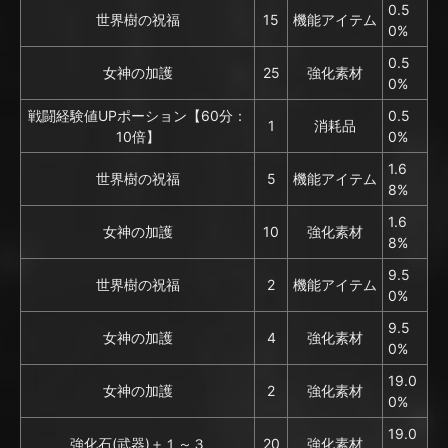
0.5
世界樹の祝福
15
機能アイテム
0%
0.5
女神の加護
25
強化素材
0%
戦闘経験値UPポーション【60分：
0.5
1
消耗品
10倍】
0%
1.6
世界樹の祝福
5
機能アイテム
8%
1.6
女神の加護
10
強化素材
8%
9.5
世界樹の祝福
2
機能アイテム
0%
9.5
女神の加護
4
強化素材
0%
19.0
女神の加護
2
強化素材
0%
19.0
強化石(武器)＋１～３
20
強化素材