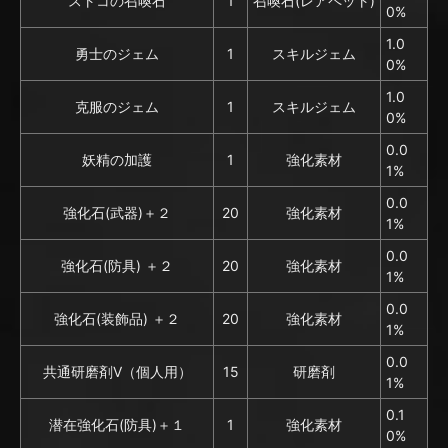
ストコの召喚石
1
召喚石(レアペット)
0%
1.0
勇士のジェム
1
スキルジェム
0%
1.0
克服のジェム
1
スキルジェム
0%
0.0
妖精の加護
1
強化素材
1%
0.0
強化石(武器)＋２
20
強化素材
1%
0.0
強化石(防具) ＋２
20
強化素材
1%
0.0
強化石(装飾品) ＋２
20
強化素材
1%
0.0
共通研磨剤V（個人用）
15
研磨剤
1%
0.1
潜在強化石(防具)＋１
1
強化素材
0%