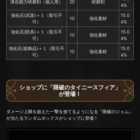
潜在能力研磨剤（個人用）
20
研磨剤
4%
強化石(武器)＋１（取引不
15.0
10
強化素材
可）
4%
強化石(防具)＋１（取引不
15.0
10
強化素材
可）
4%
強化石(装飾品)＋１（取引不
15.0
10
強化素材
可）
4%
ショップに「限破のタイニースフィア」
が登場！
ダメージ上限を超えた一撃を放てるようになる『限破のジェム』
が当たるランダムボックスがショップに登場！