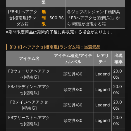
限
[FB-II] ヘアアク
無
各ジョブのレジェンド頭防具
セ[橙南瓜]ラン
制
500 BS
「FBヘアアクセ[橙南瓜]」か
ダム箱
限
ら1種類が出現する箱
※期間限定商品は期間終了後に再販売する場合があります。
[FB-II] ヘアアクセ[橙南瓜]ランダム箱：当選景品
アイテム種別/アイテ
レアリ
出現
アイテム名
ムレベル
ティ
確率
FBウォーリアヘアアク
20.0
頭防具/80
Legend
セ[橙南瓜]
0%
FBパラディンヘアアク
20.0
頭防具/80
Legend
セ[橙南瓜]
0%
FBメイジヘアアクセ
20.0
頭防具/80
Legend
[橙南瓜]
0%
FBプリーストヘアアク
20.0
頭防具/80
Legend
セ[橙南瓜]
0%