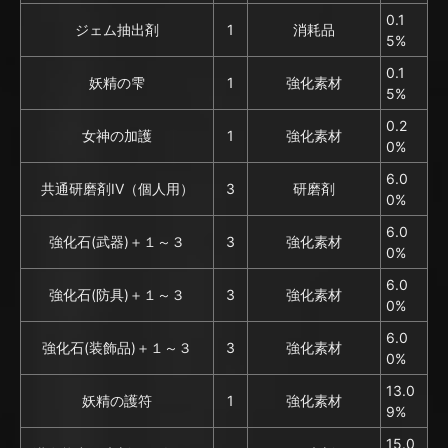
0.1
ジェム抽出剤
1
消耗品
5%
0.1
妖精の雫
1
強化素材
5%
0.2
女神の加護
1
強化素材
0%
6.0
共通研磨剤IV（個人用）
3
研磨剤
0%
6.0
強化石(武器)＋１～３
3
強化素材
0%
6.0
強化石(防具)＋１～３
3
強化素材
0%
6.0
強化石(装飾品)＋１～３
3
強化素材
0%
13.0
妖精の護符
1
強化素材
9%
15.0