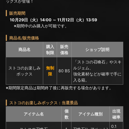
ックスが登場！
販売期間
10月29日（火）14:00 ～ 11月12日（火）13:59
※期間中のみ購入が可能です。
商品名/販売価格
購入
販売
商品名
ショップ説明
制限
価格
「ストコの召喚石」やスキ
ストコのお楽しみ
無制
ルジェム、
80 BS
ボックス
限
強化素材などが確率で手に
入る箱。
※期間限定商品は期間終了後に再販売する場合があります。
ストコのお楽しみボックス：当選景品
個
出現
アイテム名
アイテム種別
数
確率
0.1