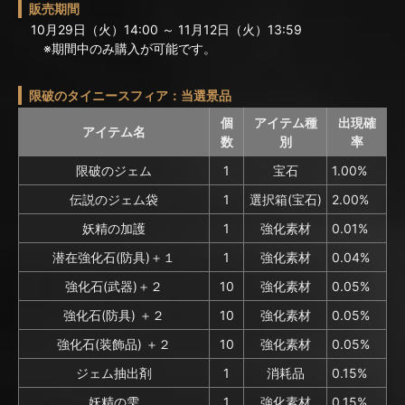
販売期間
10月29日（火）14:00 ～ 11月12日（火）13:59
※期間中のみ購入が可能です。
限破のタイニースフィア：当選景品
個
アイテム種
出現確
アイテム名
数
別
率
限破のジェム
1
宝石
1.00%
伝説のジェム袋
1
選択箱(宝石)
2.00%
妖精の加護
1
強化素材
0.01%
潜在強化石(防具)＋１
1
強化素材
0.04%
強化石(武器)＋２
10
強化素材
0.05%
強化石(防具) ＋２
10
強化素材
0.05%
強化石(装飾品) ＋２
10
強化素材
0.05%
ジェム抽出剤
1
消耗品
0.15%
妖精の雫
1
強化素材
0.15%