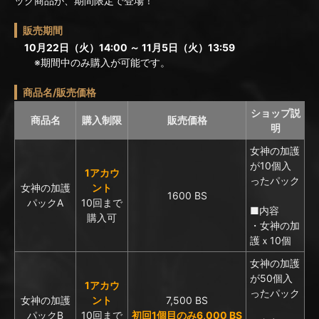
ック商品が、期間限定で登場！
販売期間
10月22日（火）14:00 ～ 11月5日（火）13:59
※期間中のみ購入が可能です。
商品名/販売価格
ショップ説
商品名
購入制限
販売価格
明
女神の加護
が10個入
1アカウ
ったパック
女神の加護
ント
1600 BS
パックA
10回まで
■内容
購入可
・女神の加
護ｘ10個
女神の加護
が50個入
1アカウ
ったパック
女神の加護
ント
7,500 BS
パックB
10回まで
初回1個目のみ6,000 BS