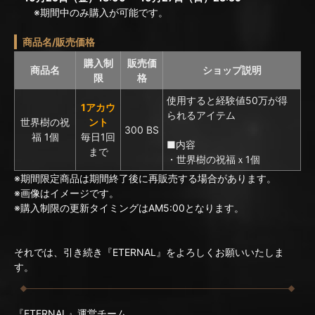
※期間中のみ購入が可能です。
商品名/販売価格
購入制
販売価
商品名
ショップ説明
限
格
使用すると経験値50万が得
1アカウ
られるアイテム
世界樹の祝
ント
300 BS
福 1個
毎日1回
■内容
まで
・世界樹の祝福ｘ1個
※期間限定商品は期間終了後に再販売する場合があります。
※画像はイメージです。
※購入制限の更新タイミングはAM5:00となります。
それでは、引き続き『ETERNAL』をよろしくお願いいたしま
す。
『ETERNAL』運営チーム