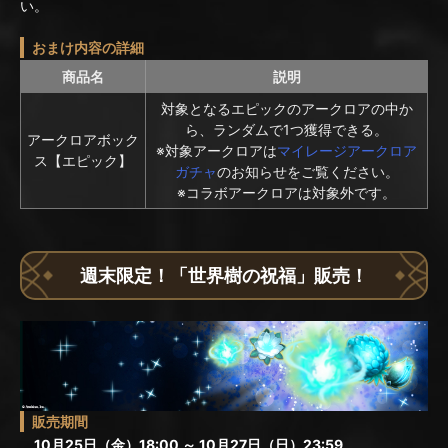
い。
おまけ内容の詳細
商品名
説明
対象となるエピックのアークロアの中か
ら、ランダムで1つ獲得できる。
アークロアボック
※対象アークロアは
マイレージアークロア
ス【エピック】
ガチャ
のお知らせをご覧ください。
※コラボアークロアは対象外です。
週末限定！「世界樹の祝福」販売！
販売期間
10月25日（金）18:00 ～ 10月27日（日）23:59