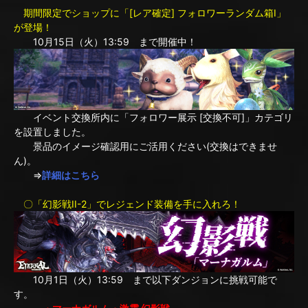
期間限定でショップに「[レア確定] フォロワーランダム箱I」
が登場！
10月15日（火）13:59 まで開催中！
イベント交換所内に「フォロワー展示 [交換不可]」カテゴリ
を設置しました。
景品のイメージ確認用にご活用ください(交換はできませ
ん)。
⇒
詳細はこちら
〇「幻影戦II-2」でレジェンド装備を手に入れろ！
10月1日（火）13:59 まで以下ダンジョンに挑戦可能で
す。